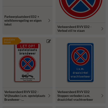
Parkeerplaatsbord E02 +
wielklemregeling en eigen
tekst
Verkeersbord RVV E02 -
Verbod stil te staan
populaire
keuze
Verkeersbord RVV E02 -
Verkeersbord RVV E02
Vrijhouden i.v.m. opstelplaats
Stoppen verboden i.v.m.
Brandweer -
draaicirkel vrachtverkeer
Wegsleepregeling