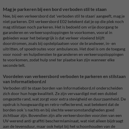
Mag je parkeren bij een bord verboden stil te staan
Nee, bij een verkeersbord dat 'verboden stil te staan' aangeeft, mag je
niet parkeren. Dit verkeersbord E02 betekent dat je op die plek noch
mag stilstaan noch parkeren. Het is bedoeld om vrije doorgang te
garanderen en verkeersopstoppingen te voorkomen, vooral in
gebieden waar het belangrijk is dat verkeer vloeiend blijft
doorstromen, zoals bij opstelplaatsen voor de brandweer, in- en
uitritten, of spoedroutes voor ambulances. Het doel is om de toegang
voor nood- en hulpdiensten te garanderen en verkeersopstoppingen
te voorkomen, zodat hulp snel ter plaatse kan zijn wanneer elke
seconde telt.
Voordelen van verkeersbord verboden te parkeren en stilstaan
van Informatiebord.nl
Verboden stil te staan borden van Informatiebord.nl onderscheiden
zich door hun hoge kwaliteit. Ze zijn vervaardigd met een dubbel
omgezette rand, wat zorgt voor extra stevigheid en duurzaamheid. De
opdruk is hoogwaardig en retro-reflecterend, wat betekent dat de
borden ook 's nachts en bij slechte weersomstandigheden goed
zichtbaar zijn. Bovendien zijn alle verkeersborden voorzien van een
UV-werend anti-graffiti beschermlaminaat, wat niet alleen bijdraagt
aan de levensduur, maar ook helpt bij het schoonhouden van de