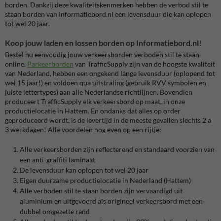
borden. Dankzij deze kwaliteitskenmerken hebben de verbod stil te
staan borden van Informatiebord.nl een levensduur die kan oplopen
tot wel 20 jaar.
Koop jouw laden en lossen borden op Informatiebord.nl!
Bestel nu eenvoudig jouw verkeersborden verboden stil te staan
online.
Parkeerborden
van TrafficSupply zijn van de hoogste kwaliteit
van Nederland, hebben een ongekend lange levensduur (oplopend tot
wel 15 jaar!) en voldoen qua uitstraling (gebruik RVV symbolen en
juiste lettertypes) aan alle Nederlandse richtlijnen. Bovendien
produceert TrafficSupply elk verkeersbord op maat, in onze
productielocatie in Hattem. En ondanks dat alles op order
geproduceerd wordt, is de levertijd in de meeste gevallen slechts 2 a
3 werkdagen! Alle voordelen nog even op een rijtje:
Alle verkeersborden zijn reflecterend en standaard voorzien van
een anti-graffiti laminaat
De levensduur kan oplopen tot wel 20 jaar
Eigen duurzame productielocatie in Nederland (Hattem)
Alle verboden stil te staan borden zijn vervaardigd uit
aluminium en uitgevoerd als origineel verkeersbord met een
dubbel omgezette rand