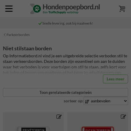
Snelle levering, ook bij maatwerk!
Parkeerborden
Niet stilstaan borden
Op Informatiebord.nl vind je een uitgebreide selectie verboden stil te
staan verkeersborden. Deze borden zijn essentieel om aan te duiden
waar het verboden is voor voertuigen om stil te staan, zelfs kort voor
het laden of lossen van goederen of het laten in- of uitstappen van
passagiers. Ze zijn ideaal voor het handhaven van een vlotte
Lees meer
doorstroming van het verkeer op drukke wegen, bij bedrijfsterreinen,
of in stedelijke gebieden. Elk verkeersbord is reflecterend en
Toon gerelateerde categorieën
vervaardigd volgens RVV-richtlijnen, wat zorgt voor duurzaamheid
en zichtbaarheid onder alle weersomstandigheden.
sorteer op: