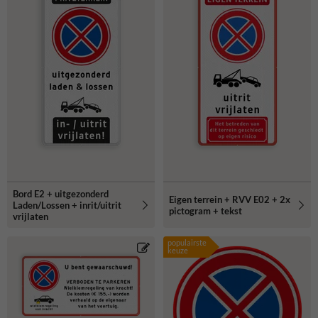
Bord E2 + uitgezonderd
Eigen terrein + RVV E02 + 2x
Laden/Lossen + inrit/uitrit
pictogram + tekst
vrijlaten
populairste
keuze