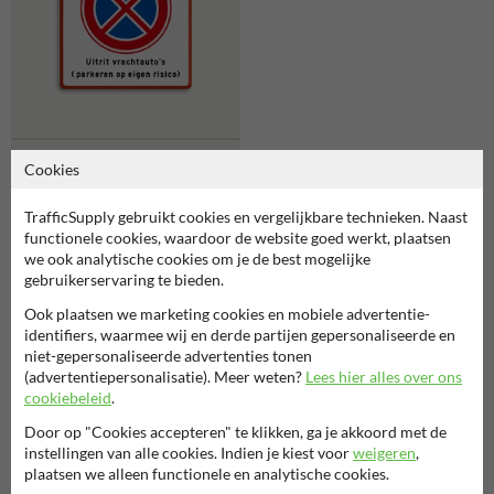
informatiebord E02 -
Cookies
parkeren op eigen risico
TrafficSupply gebruikt cookies en vergelijkbare technieken. Naast
functionele cookies, waardoor de website goed werkt, plaatsen
Gerelateerde producten
we ook analytische cookies om je de best mogelijke
gebruikerservaring te bieden.
Ook plaatsen we marketing cookies en mobiele advertentie-
identifiers, waarmee wij en derde partijen gepersonaliseerde en
niet-gepersonaliseerde advertenties tonen
(advertentiepersonalisatie). Meer weten?
Lees hier alles over ons
cookiebeleid
.
Door op "Cookies accepteren" te klikken, ga je akkoord met de
instellingen van alle cookies. Indien je kiest voor
weigeren
,
plaatsen we alleen functionele en analytische cookies.