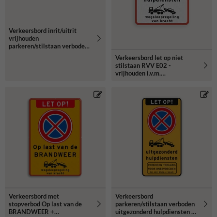
Verkeersbord inrit/uitrit
vrijhouden
parkeren/stilstaan verboden
- reflecterend
Verkeersbord let op niet
stilstaan RVV E02 -
vrijhouden i.v.m.
hulpdiensten -
wegsleepregeling
Verkeersbord met
Verkeersbord
stopverbod Op last van de
parkeren/stilstaan verboden
BRANDWEER +
uitgezonderd hulpdiensten -