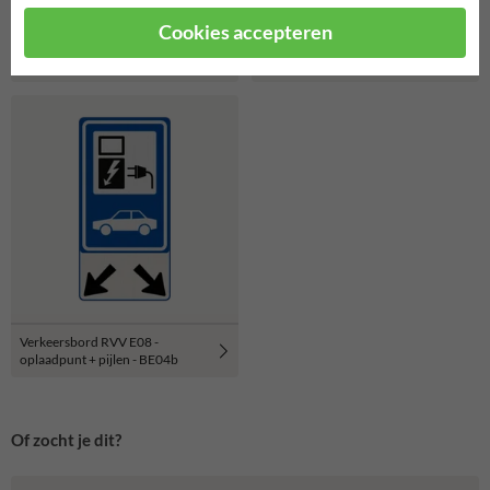
Cookies accepteren
Verkeersbord elektrisch laden,
Verkeersbord RVV E06 -
met schuine pijlen - reflecterend
Mindervalide parkeerplaats
Verkeersbord RVV E08 -
oplaadpunt + pijlen - BE04b
Of zocht je dit?