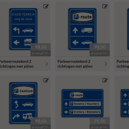
99,50
99,50
al vanaf 57,-
al vanaf 57,-
Parkeerroutebord 2
Parkeerroutebord 2
Parkee
richtingen met pijlen
richtingen met pijlen
richtin
99,50
75,50
al vanaf 57,-
al vanaf 44,-