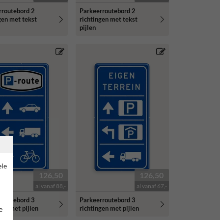
rroutebord 2
Parkeerroutebord 2
gen met tekst
richtingen met tekst
pijlen
ele
126,50
126,50
al vanaf 88,-
al vanaf 67,-
rroutebord 3
Parkeerroutebord 3
gen met pijlen
richtingen met pijlen
e