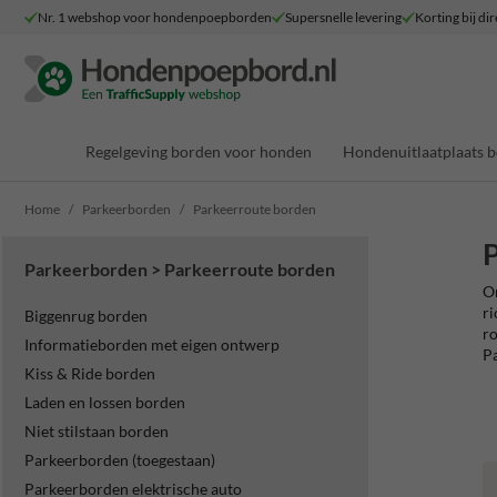
Nr. 1 webshop voor hondenpoepborden
Supersnelle levering
Korting bij dir
Regelgeving borden voor honden
Hondenuitlaatplaats 
Home
Parkeerborden
Parkeerroute borden
P
Parkeerborden > Parkeerroute borden
On
ri
Biggenrug borden
ro
Informatieborden met eigen ontwerp
Pa
Kiss & Ride borden
Laden en lossen borden
Niet stilstaan borden
Parkeerborden (toegestaan)
Parkeerborden elektrische auto