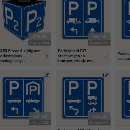
293,00
137,50
✔ aanbieding
al vanaf 100,-
KUBUS bord 4-zijdig met
Parkeerbord E07
Parkee
parkeerplaats +
vrachtwagen en
en auto
montagebeugels -
transporterbusje met
reflecterend
pijlen
137,50
137,50
al vanaf 100,-
al vanaf 100,-