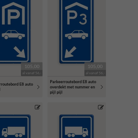
105,00
105,00
al vanaf 56,-
al vanaf 56,-
Parkeerroutebord E8 auto
rroutebord E8 auto
overdekt met nummer en
l
pijl pijl