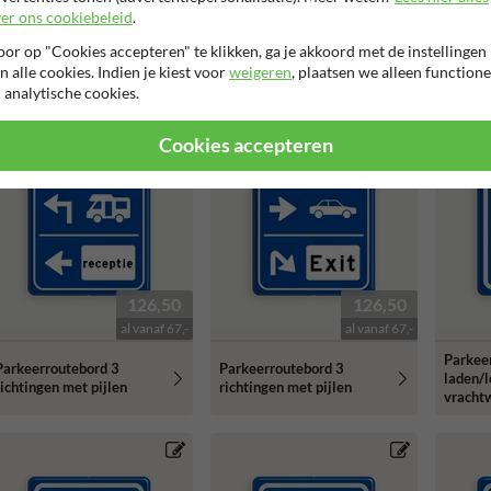
er ons cookiebeleid
.
or op "Cookies accepteren" te klikken, ga je akkoord met de instellingen
n alle cookies. Indien je kiest voor
weigeren
, plaatsen we alleen functione
 analytische cookies.
Cookies accepteren
126,50
126,50
al vanaf 67,-
al vanaf 67,-
Parkee
Parkeerroutebord 3
Parkeerroutebord 3
laden/
richtingen met pijlen
richtingen met pijlen
vrachtw