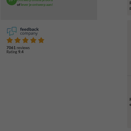
of
lever je ontwerp aan!
7061
reviews
Rating
9.4