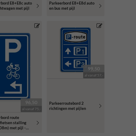
rbord E8+E8c auto
Parkeerbord E8+E8d auto
htwagen met pijl
en bus met pijl
99,50
al vanaf 57,-
96,50
Parkeerroutebord 2
richtingen met pijlen
al vanaf 75,-
rbord route
fietsen stalling
8m) met pijl -
erend