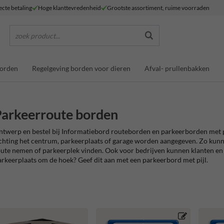
ecte betaling
Hoge klanttevredenheid
Grootste assortiment, ruime voorraden
zoek product...
borden
Regelgeving borden voor dieren
Afval- prullenbakken
arkeerroute borden
twerp en bestel bij Informatiebord routeborden en parkeerborden met pi
chting het centrum, parkeerplaats of garage worden aangegeven. Zo kunne
ute nemen of parkeerplek vinden. Ook voor bedrijven kunnen klanten en
rkeerplaats om de hoek? Geef dit aan met een parkeerbord met pijl.