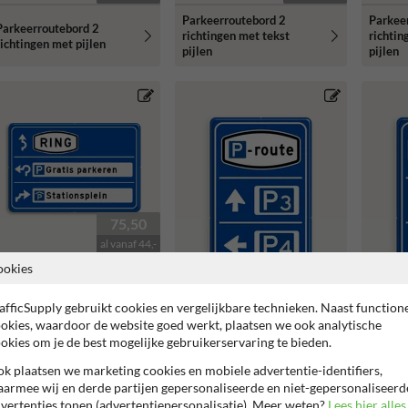
Parkeerroutebord 2
Parkee
Parkeerroutebord 2
richtingen met tekst
richtin
richtingen met pijlen
pijlen
pijlen
75,50
al vanaf 44,-
ookies
afficSupply gebruikt cookies en vergelijkbare technieken. Naast function
Parkeerroutebord 2
126,50
okies, waardoor de website goed werkt, plaatsen we ook analytische
richtingen met tekst
okies om je de best mogelijke gebruikerservaring te bieden.
ijlen
al vanaf 88,-
k plaatsen we marketing cookies en mobiele advertentie-identifiers,
Parkeerroutebord 3
Parkee
richtingen met pijlen
richtin
armee wij en derde partijen gepersonaliseerde en niet-gepersonaliseerd
vertenties tonen (advertentiepersonalisatie). Meer weten?
Lees hier alles