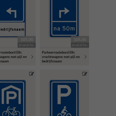
105,00
105,00
al vanaf 56,-
al vanaf 56,-
rroutebord E8c
Parkeerroutebord E8c
agens met pijl en
vrachtwagens met pijl en
fsnaam
bedrijfsnaam