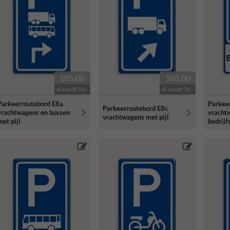
105,00
105,00
al vanaf 56,-
al vanaf 56,-
Parkeerroutebord E8a
Parkee
Parkeerroutebord E8c
vrachtwagens en bussen
vrachtw
vrachtwagens met pijl
met pijl
bedrij