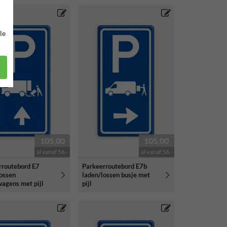
le
105,00
105,00
al vanaf 56,-
al vanaf 56,-
rroutebord E7
Parkeerroutebord E7b
lossen
laden/lossen busje met
agens met pijl
pijl