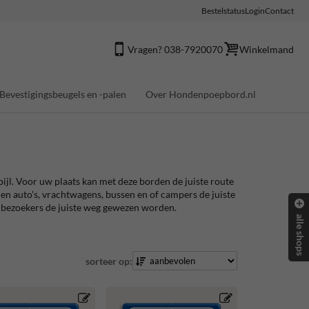
Bestelstatus
Login
Contact
Vragen? 038-7920070
Winkelmand
Bevestigingsbeugels en -palen
Over Hondenpoepbord.nl
jl. Voor uw plaats kan met deze borden de juiste route
n auto's, vrachtwagens, bussen en of campers de juiste
 bezoekers de juiste weg gewezen worden.
alle shops
sorteer op: