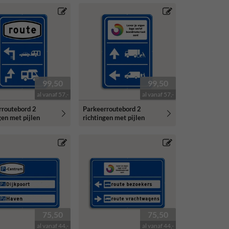
99,50
99,50
al vanaf 57,-
al vanaf 57,-
rroutebord 2
Parkeerroutebord 2
gen met pijlen
richtingen met pijlen
75,50
75,50
al vanaf 44,-
al vanaf 44,-