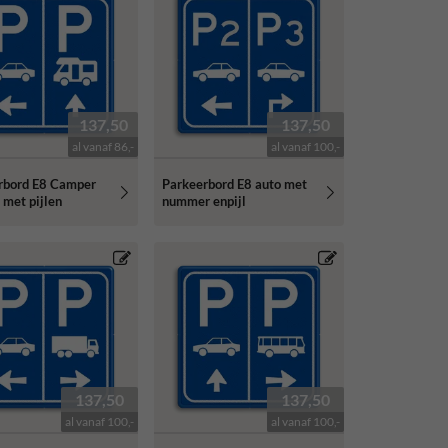
137,50
137,50
al vanaf 86,-
al vanaf 100,-
rbord E8 Camper
Parkeerbord E8 auto met
 met pijlen
nummer enpijl
137,50
137,50
al vanaf 100,-
al vanaf 100,-