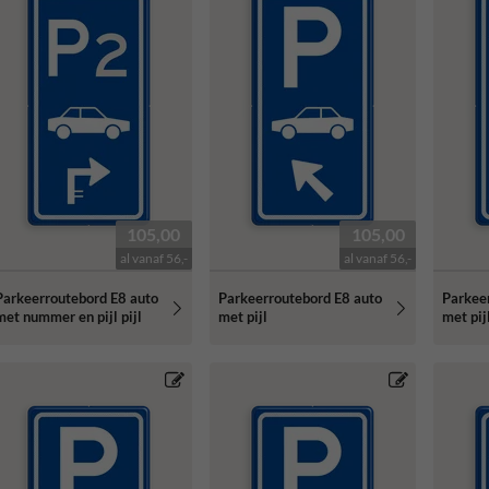
105,00
105,00
al vanaf 56,-
al vanaf 56,-
Parkeerroutebord E8 auto
Parkeerroutebord E8 auto
Parkee
met nummer en pijl pijl
met pijl
met pij