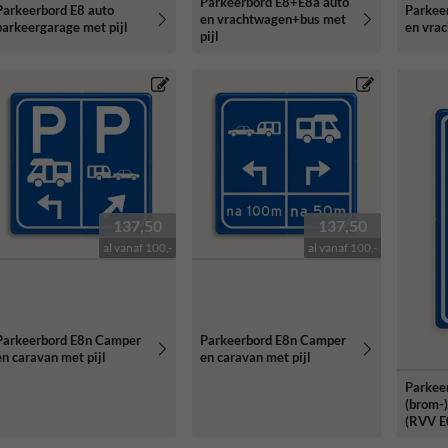
Parkeerbord E8+E8a auto
Parkeerbord E8 auto
Parkee
en vrachtwagen+bus met
parkeergarage met pijl
en vrac
pijl
137,50
137,50
al vanaf 100,-
al vanaf 100,-
Parkeerbord E8n Camper
Parkeerbord E8n Camper
en caravan met pijl
en caravan met pijl
Parkee
(brom-)
(RVV E0
reflect