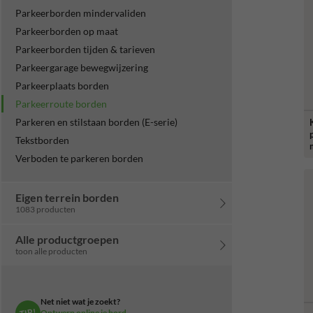
Parkeerborden mindervaliden
Parkeerborden op maat
Parkeerborden tijden & tarieven
Parkeergarage bewegwijzering
Parkeerplaats borden
Parkeerroute borden
Parkeren en stilstaan borden (E-serie)
Tekstborden
Verboden te parkeren borden
Eigen terrein borden
1083 producten
Alle productgroepen
toon alle producten
Net niet wat je zoekt?
TIP!
Ontwerp online je bord