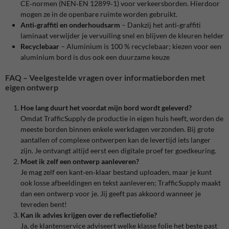
CE‑normen (NEN‑EN 12899‑1) voor verkeersborden. Hierdoor
mogen ze in de openbare ruimte worden gebruikt.
Anti‑graffiti en onderhoudsarm
– Dankzij het anti‑graffiti
laminaat verwijder je vervuiling snel en blijven de kleuren helder
Recyclebaar
– Aluminium is 100 % recyclebaar; kiezen voor een
aluminium bord is dus ook een duurzame keuze
FAQ – Veelgestelde vragen over informatieborden met
eigen ontwerp
Hoe lang duurt het voordat mijn bord wordt geleverd?
Omdat TrafficSupply de productie in eigen huis heeft, worden de
meeste borden binnen enkele werkdagen verzonden. Bij grote
aantallen of complexe ontwerpen kan de levertijd iets langer
zijn. Je ontvangt altijd eerst een digitale proef ter goedkeuring.
Moet ik zelf een ontwerp aanleveren?
Je mag zelf een kant‑en‑klaar bestand uploaden, maar je kunt
ook losse afbeeldingen en tekst aanleveren; TrafficSupply maakt
dan een ontwerp voor je
. Jij geeft pas akkoord wanneer je
tevreden bent!
Kan ik advies krijgen over de reflectiefolie?
Ja, de klantenservice adviseert welke klasse folie het beste past