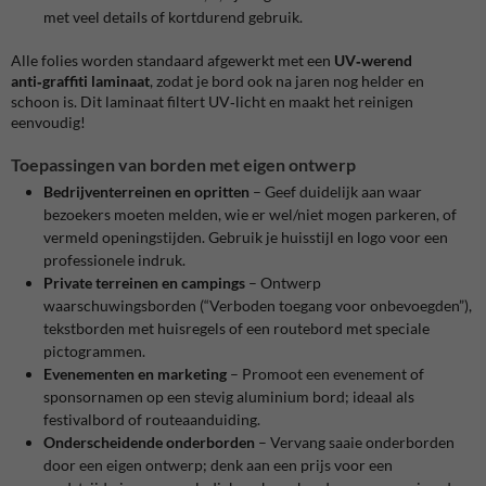
met veel details of kortdurend gebruik.
Alle folies worden standaard afgewerkt met een
UV‑werend
anti‑graffiti laminaat
, zodat je bord ook na jaren nog helder en
schoon is
. Dit laminaat filtert UV‑licht en maakt het reinigen
eenvoudig!
Toepassingen van borden met eigen ontwerp
Bedrijventerreinen en opritten
– Geef duidelijk aan waar
bezoekers moeten melden, wie er wel/niet mogen parkeren, of
vermeld openingstijden. Gebruik je huisstijl en logo voor een
professionele indruk.
Private terreinen en campings
– Ontwerp
waarschuwingsborden (“Verboden toegang voor onbevoegden”),
tekstborden met huisregels of een routebord met speciale
pictogrammen.
Evenementen en marketing
– Promoot een evenement of
sponsornamen op een stevig aluminium bord; ideaal als
festivalbord of routeaanduiding.
Onderscheidende onderborden
– Vervang saaie onderborden
door een eigen ontwerp; denk aan een prijs voor een