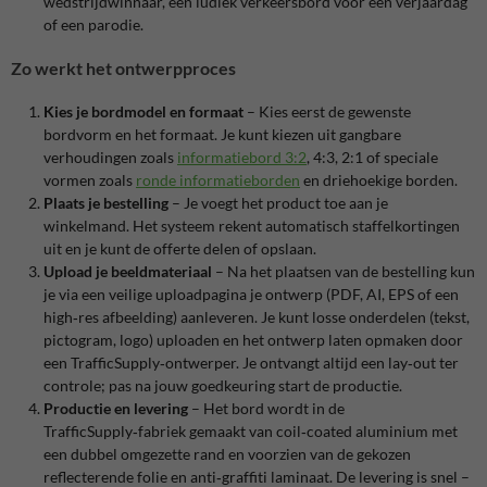
wedstrijdwinnaar, een ludiek verkeersbord voor een verjaardag
of een parodie.
Zo werkt het ontwerpproces
Kies je bordmodel en formaat
– Kies eerst de gewenste
bordvorm en het formaat. Je kunt kiezen uit gangbare
verhoudingen zoals
informatiebord 3:2
, 4:3, 2:1 of speciale
vormen zoals
ronde informatieborden
en driehoekige borden.
Plaats je bestelling
– Je voegt het product toe aan je
winkelmand. Het systeem rekent automatisch staffelkortingen
uit en je kunt de offerte delen of opslaan.
Upload je beeldmateriaal
– Na het plaatsen van de bestelling kun
je via een veilige uploadpagina je ontwerp (PDF, AI, EPS of een
high‑res afbeelding) aanleveren. Je kunt losse onderdelen (tekst,
pictogram, logo) uploaden en het ontwerp laten opmaken door
een TrafficSupply‑ontwerper.
Je ontvangt altijd een lay‑out ter
controle; pas na jouw goedkeuring start de productie.
Productie en levering
– Het bord wordt in de
TrafficSupply‑fabriek gemaakt van coil‑coated aluminium met
een dubbel omgezette rand en voorzien van de gekozen
reflecterende folie en anti‑graffiti laminaat.
De levering is snel –