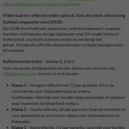
informatieborden voor buiten in onze blog
!
Materiaal en reflecterende opdruk: kies de juiste uitvoering
Dubbel omgezette rand (DOR)
Een DOR‑bord heeft een aluminium rand die tweemaal is omgezet;
hierdoor ontstaat een stevige opstaande rand. Dit maakt het bord
hufterproof, voorkomt scherpe randen en verstevigt het
geheel.
Vrijwel alle officiële verkeersborden in Nederland gebruiken
dit ontwerp.
Reflecterende folies – klasse 3, 2 of 1
Voor een goede zichtbaarheid worden alle borden voorzien van
reflecterende folie
. Je kiest uit drie klassen:
Klasse 3
– Hoogste reflectie met 15 jaar garantie. Dit is de
minimale eis voor Rijkswaterstaat en andere
hoofdwegen.
Geschikt voor borden langs autowegen of plaatsen
waar maximale zichtbaarheid nodig is.
Klasse 2
– Goede reflectie, 10 jaar garantie. Vaak de minimale eis
voor gemeenten en provincies.
Ideaal voor bebouwde kom en
fietspaden.
Klasse 1
– Basisreflectie, 7,5 jaar garantie. Geschikt voor borden