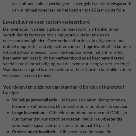
vaak binnen enkele werkdagen – en er geldt een fabrieksgarantie
van minimaal twee jaar op het bord en tot 15 jaar op de folie
Levensduur van een custom verkeersbord
De levensduur van een custom verkeersbord is afhankelijk van
verschillende factoren, zoals het gebruik, de locatie en de
weersomstandigheden. Onze verkeersborden zijn uitgevoerd met
dubbel omgezette rand zijn echter van zeer hoge kwaliteit en kunnen
tot wel 20 jaar meegaan. Door de toepassing van het anti-graffiti
beschermlaminaat blijft het verkeersbord goed beschermd tegen
vandalisme en beschadiging, wat de levensduur nog verder verlengt.
Wat daarnaast goed is om te weten: verkeersborden bedrukken doen
we geheel in eigen beheer!
Voordelen ten opzichte van standaard borden of kunststof
bordjes
Volledige personalisatie
– Je bepaalt de tekst, pictogrammen,
kleuren en afmetingen. Dit maakt je bord uniek en herkenbaar.
Lange levensduur
– Officiële aluminium borden met DOR zijn
duurzamer dan kunststof; ze roesten niet, zijn uv‑bestendig,
stootvast en gaan vele jaren mee (minimaal 15 jaar!)
Professionele kwaliteit
– Alle borden voldoen aan de