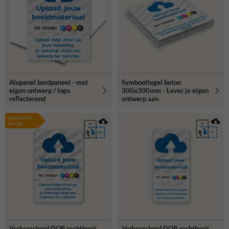
meer informatie of hulp bij het maken van de juiste keuze.
Alupanel bordpaneel - met
Symbooltegel beton
eigen ontwerp / logo
300x300mm - Lever je eigen
reflecterend
ontwerp aan
populaire
keuze
Verkeersbord DOR rechthoek
Verkeersbord DOR rechthoek