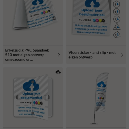
Enkelzijdig PVC Spandoek
Vloersticker - anti slip - met
510 met eigen ontwerp -
eigen ontwerp
omgezoomd en
bevestigingsringen