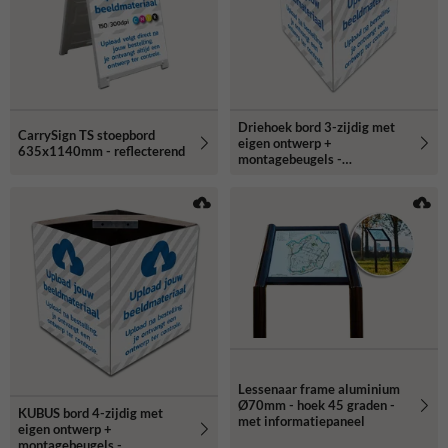
Driehoek bord 3-zijdig met
CarrySign TS stoepbord
eigen ontwerp +
635x1140mm - reflecterend
montagebeugels -
reflecterend
Lessenaar frame aluminium
Ø70mm - hoek 45 graden -
KUBUS bord 4-zijdig met
met informatiepaneel
eigen ontwerp +
montagebeugels -