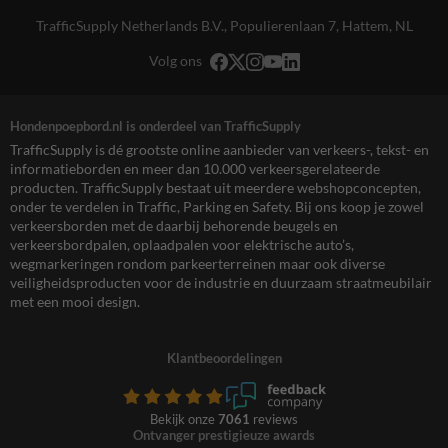
TrafficSupply Netherlands B.V.,
Populierenlaan 7
,
Hattem, NL
Volg ons
Hondenpoepbord.nl is onderdeel van TrafficSupply
TrafficSupply is dé grootste online aanbieder van verkeers-, tekst- en
informatieborden en meer dan 10.000 verkeersgerelateerde
producten. TrafficSupply bestaat uit meerdere webshopconcepten,
onder te verdelen in Traffic, Parking en Safety. Bij ons koop je zowel
verkeersborden met de daarbij behorende beugels en
verkeersbordpalen, oplaadpalen voor elektrische auto’s,
wegmarkeringen rondom parkeerterreinen maar ook diverse
veiligheidsproducten voor de industrie en duurzaam straatmeubilair
met een mooi design.
Klantbeoordelingen
Bekijk onze
7061
reviews
Ontvanger prestigieuze awards