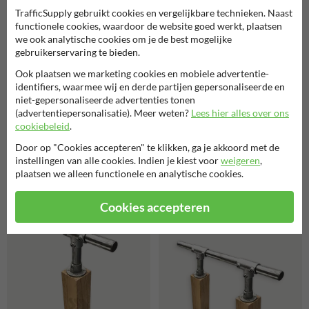
TrafficSupply gebruikt cookies en vergelijkbare technieken. Naast
functionele cookies, waardoor de website goed werkt, plaatsen
we ook analytische cookies om je de best mogelijke
gebruikerservaring te bieden.
Ook plaatsen we marketing cookies en mobiele advertentie-
identifiers, waarmee wij en derde partijen gepersonaliseerde en
niet-gepersonaliseerde advertenties tonen
Verkeersbord aluminium
Trespa (volkern) bordpaneel -
(advertentiepersonalisatie). Meer weten?
Lees hier alles over ons
dubbel omgezette rand
met eigen ontwerp
cookiebeleid
.
(maatwerk) - reflecterend
met eigen ontwerp
Door op "Cookies accepteren" te klikken, ga je akkoord met de
instellingen van alle cookies. Indien je kiest voor
weigeren
,
plaatsen we alleen functionele en analytische cookies.
Gerelateerde producten
Cookies accepteren