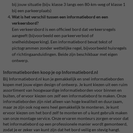
bij jouw situatie (bijv. klasse 3 langs een 80‑km‑weg of klasse 1
bij een parkeerplaats)
Wat is het verschil tussen een informatiebord en een
verkeersbord?
Een verkeersbord is een officieel bord dat verkeersregels
aangeeft (bijvoorbeeld een parkeerverbod of
snelheidsbeperking). Een informatiebord bevat tekst of
pictogrammen zonder wettelijke regel, bijvoorbeeld huisregels
of richtingaanduidingen. Beide zijn beschikbaar met eigen
ontwerp.
Informatieborden koop je op Informatiebord.nl
Bij Informatiebord.nl kun je gemakkelijk en snel informatieborden
kopen met jouw eigen design of ontwerp. Je kunt kiezen uit een ruim
assortiment van hoogwaardige informatieborden voor binnen en
buiten, of ervoor kiezen om zelf een informatiebord te maken. Onze
informatieborden zijn niet alleen van hoge kwaliteit en duurzaam,
maar ze zijn ook nog eens heel gemakkelijk te monteren. Je kunt
ervoor kiezen om het bord zelf te monteren of u kunt gebruik maken
van onze montage service. Onze ervaren monteurs zorgen ervoor dat
het informatiebord op een professionele manier wordt gemonteerd,
zodat je er zeker van kunt zijn dat het bord veilig en stevig hangt.