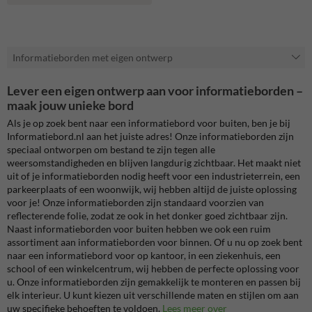
Informatieborden met eigen ontwerp
Lever een eigen ontwerp aan voor informatieborden –
maak jouw unieke bord
Als je op zoek bent naar een informatiebord voor buiten, ben je bij
Informatiebord.nl aan het juiste adres! Onze informatieborden zijn
speciaal ontworpen om bestand te zijn tegen alle
weersomstandigheden en blijven langdurig zichtbaar. Het maakt niet
uit of je informatieborden nodig heeft voor een industrieterrein, een
parkeerplaats of een woonwijk, wij hebben altijd de juiste oplossing
voor je! Onze informatieborden zijn standaard voorzien van
reflecterende folie, zodat ze ook in het donker goed zichtbaar zijn.
Naast informatieborden voor buiten hebben we ook een ruim
assortiment aan informatieborden voor binnen. Of u nu op zoek bent
naar een informatiebord voor op kantoor, in een ziekenhuis, een
school of een winkelcentrum, wij hebben de perfecte oplossing voor
u. Onze informatieborden zijn gemakkelijk te monteren en passen bij
elk interieur. U kunt kiezen uit verschillende maten en stijlen om aan
uw specifieke behoeften te voldoen.
Lees meer over