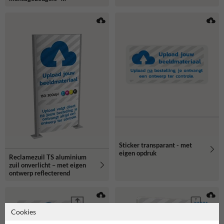
reflecterend
Sticker transparant - met
eigen opdruk
Reclamezuil TS aluminium
zuil onverlicht – met eigen
ontwerp reflecterend
Cookies