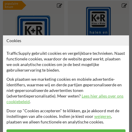
populaire
keuze
Cookies
TrafficSupply gebruikt cookies en vergelijkbare technieken. Naast
functionele cookies, waardoor de website goed werkt, plaatsen
we ook analytische cookies om je de best mogelijke
gebruikerservaring te bieden.
Ook plaatsen we marketing cookies en mobiele advertentie-
Verkeersbord RVV L52-
identifiers, waarmee wij en derde partijen gepersonaliseerde en
OB504 K+R halen en
niet-gepersonaliseerde advertenties tonen
brengen met pijlen -
(advertentiepersonalisatie). Meer weten?
Lees hier alles over ons
reflecterend
Verkeersbord RVV L52 KISS
cookiebeleid
.
& RIDE - halen en brengen
met tekst
Door op "Cookies accepteren" te klikken, ga je akkoord met de
instellingen van alle cookies. Indien je kiest voor
weigeren
,
plaatsen we alleen functionele en analytische cookies.
Gerelateerde producten