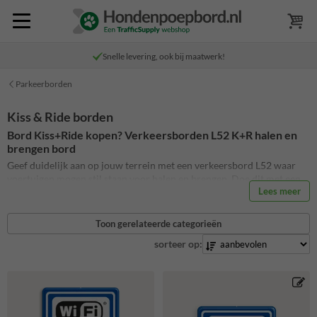
Snelle levering, ook bij maatwerk!
Parkeerborden
Kiss & Ride borden
Bord Kiss+Ride kopen? Verkeersborden L52 K+R halen en
brengen bord
Geef duidelijk aan op jouw terrein met een verkeersbord L52 waar
voertuigen mogen stil staan voor halen en brengen. Doe dit met een
Lees meer
standaard bord L52 of een Kiss en Ride bord. Voeg naast het
verkeersbord L52 ook eenvoudig teksten toe, zoals het duidelijk is
hoelang de zone Kiss en Ride van toepassing is. Daarnaast hebben we
Toon gerelateerde categorieën
ook alternatieve ontwerpen zoals WiFi zone en de zoen en
sorteer op:
zoefborden. Ook is het mogelijk om een eigen ontwerp aan te leveren.
Bekijk hier het hele assortiment Kiss+Ride borden.