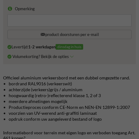
Opmerking
product doorsturen per e-mail
Levertijd:
1-2 werkdagen
dinsdag in huis
Volumekorting? Bekijk de opties
Officieel aluminium verkeersbord met een dubbel omgezette rand.
bordrand RAL9016 (verkeerswit)
achterzijde (verkeers)grijs / aluminium
hoogwaardig (retro-)reflecterend klasse 1, 2 of 3
meerdere afmetingen mogelijk
Productieproces conform CE-Norm en NEN-EN 12899-1:2007
voorzien van UV-werend anti-graffiti laminaat
opdruk conform uw aangeleverd bestand of logo
Informatiebord voor terrein met eigen logo en verboden toegang Art.
461 kopen?