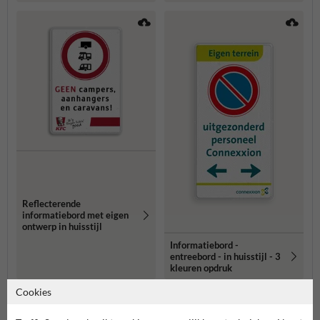
Reflecterende
informatiebord met eigen
ontwerp in huisstijl
Informatiebord -
entreebord - in huisstijl - 3
kleuren opdruk
Cookies
Meer gerelateerde producten