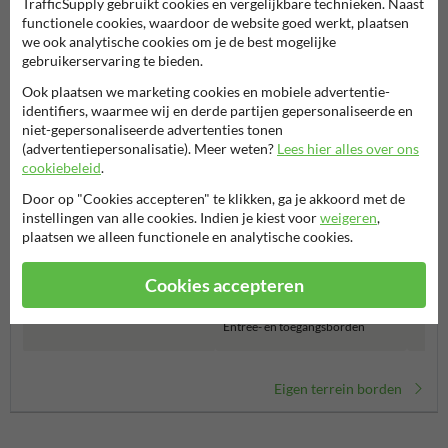
TrafficSupply gebruikt cookies en vergelijkbare technieken. Naast
functionele cookies, waardoor de website goed werkt, plaatsen
Productcategorieën in deze groep
we ook analytische cookies om je de best mogelijke
gebruikerservaring te bieden.
Ook plaatsen we marketing cookies en mobiele advertentie-
identifiers, waarmee wij en derde partijen gepersonaliseerde en
niet-gepersonaliseerde advertenties tonen
(advertentiepersonalisatie). Meer weten?
Lees hier alles over ons
cookiebeleid
.
Door op "Cookies accepteren" te klikken, ga je akkoord met de
instellingen van alle cookies. Indien je kiest voor
weigeren
,
plaatsen we alleen functionele en analytische cookies.
Cookies accepteren
Toegangsborden op maat
Verbo
Entree- en toegangsborden
Eigen terrein borden