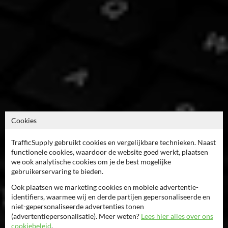
Cookies
TrafficSupply gebruikt cookies en vergelijkbare technieken. Naast
functionele cookies, waardoor de website goed werkt, plaatsen
we ook analytische cookies om je de best mogelijke
gebruikerservaring te bieden.
Ook plaatsen we marketing cookies en mobiele advertentie-
identifiers, waarmee wij en derde partijen gepersonaliseerde en
niet-gepersonaliseerde advertenties tonen
(advertentiepersonalisatie). Meer weten?
Lees hier alles over ons
cookiebeleid
.