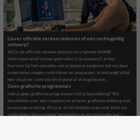
Liever officiële verkeerskleuren of een rechtsgeldig
ontwerp?
Wil je de officiële verkeerskleuren of originele ANWB
lettertypes en/of iconen gebruiken in je ontwerp? Je kan
hiervoor bij het uploaden van je bestand aangeven dat wij deze
onderdelen mogen controleren en aanpassen. Je ontvangt altijd
een visual ter controle die je goed of af mag keuren.
Geen grafische programma's
Heb je geen grafische programma's tot je beschikking? Wij
beschikken over een creatieve en ervaren grafische afdeling met
jarenlange ervaring. Als je er in het bestelproces voor kiest om
onderdelen (bijvoorbeeld tekstpagina en los fotomateriaal +
logo's) aan te leveren dan maken wij er in no-time een opvallend
creatief ontwerp van, welke je uiteraard eerst ter goedkeuring
krijgt aangeboden.