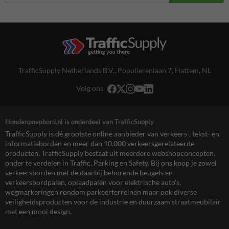
TrafficSupply Netherlands B.V.,
Populierenlaan 7
,
Hattem, NL
Volg ons
Hondenpoepbord.nl is onderdeel van TrafficSupply
TrafficSupply is dé grootste online aanbieder van verkeers-, tekst- en
informatieborden en meer dan 10.000 verkeersgerelateerde
producten. TrafficSupply bestaat uit meerdere webshopconcepten,
onder te verdelen in Traffic, Parking en Safety. Bij ons koop je zowel
verkeersborden met de daarbij behorende beugels en
verkeersbordpalen, oplaadpalen voor elektrische auto’s,
wegmarkeringen rondom parkeerterreinen maar ook diverse
veiligheidsproducten voor de industrie en duurzaam straatmeubilair
met een mooi design.