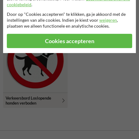
cookiebeleid
.
Symbooltegel 300x300mm -
Verbodsbord Verboden voor
Door op "Cookies accepteren" te klikken, ga je akkoord met de
Aanduiding honden aan de
honden (herdershond)
lijn
instellingen van alle cookies. Indien je kiest voor
weigeren
,
plaatsen we alleen functionele en analytische cookies.
Cookies accepteren
Verkeersbord Loslopende
honden verboden