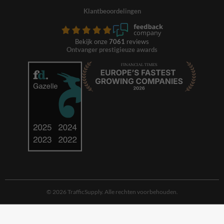
Klantbeoordelingen
Bekijk onze
7061
reviews
Ontvanger prestigieuze awards
© 2026 TrafficSupply. Alle rechten voorbehouden.