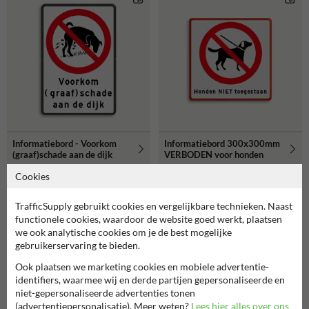
Informatiebord - Voorkom
Informatiebord 300x300mm
(graaf)schade aan de dijk
VERBODEN voor honden
Cookies
TrafficSupply gebruikt cookies en vergelijkbare technieken. Naast
functionele cookies, waardoor de website goed werkt, plaatsen
we ook analytische cookies om je de best mogelijke
gebruikerservaring te bieden.
Ook plaatsen we marketing cookies en mobiele advertentie-
identifiers, waarmee wij en derde partijen gepersonaliseerde en
niet-gepersonaliseerde advertenties tonen
(advertentiepersonalisatie). Meer weten?
Lees hier alles over ons