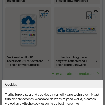
eigen opdruk
+ eigen ontwerp/opdruk
Verkeersbord DOR
Strokenbord laag haaks
rechthoek 2:1 reflecterend
omgezet reflecterend +
+ eigen ontwerp/opdruk
eigen opdruk/ontwerp
Meer gerelateerde producten
Cookies
Productcategorieën in deze groep
TrafficSupply gebruikt cookies en vergelijkbare technieken. Naast
functionele cookies, waardoor de website goed werkt, plaatsen
we ook analytische cookies om je de best mogelijke