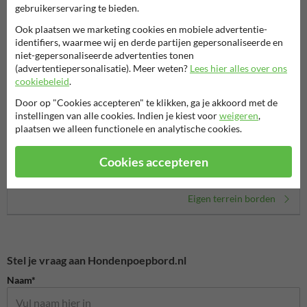
gebruikerservaring te bieden.
Ook plaatsen we marketing cookies en mobiele advertentie-
identifiers, waarmee wij en derde partijen gepersonaliseerde en
niet-gepersonaliseerde advertenties tonen
(advertentiepersonalisatie). Meer weten?
Lees hier alles over ons
cookiebeleid
.
Door op "Cookies accepteren" te klikken, ga je akkoord met de
instellingen van alle cookies. Indien je kiest voor
weigeren
,
plaatsen we alleen functionele en analytische cookies.
Verbo
Informatieborden met eigen
Entree- en toegangsborden
Cookies accepteren
ontwerp
Eigen terrein borden
Stel je vraag aan Hondenpoepbord.nl
Naam*