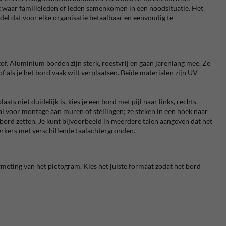
t waar familieleden of leden samenkomen in een noodsituatie. Het
del dat voor elke organisatie betaalbaar en eenvoudig te
of. Aluminium borden zijn sterk, roestvrij en gaan jarenlang mee. Ze
 of als je het bord vaak wilt verplaatsen. Beide materialen zijn UV-
s niet duidelijk is, kies je een bord met pijl naar links, rechts,
 voor montage aan muren of stellingen; ze steken in een hoek naar
t bord zetten. Je kunt bijvoorbeeld in meerdere talen aangeven dat het
erkers met verschillende taalachtergronden.
afmeting van het pictogram. Kies het juiste formaat zodat het bord