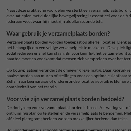
Naast deze praktische voordelen versterkt een verzamelplaats bord jou
evacuatieplan met duidelijke bewegwijzering is essentieel voor de Arb
iedereen weet waar hij moet zijn als elke seconde telt.
Waar gebruik je verzamelplaats borden?
Verzamelplaats borden worden toegepast op allerlei locaties. Denk 
het belangrijk om een veilige verzamelplek te markeren. Deze plek lig
zodat iedereen er snel kan staan. Bij voorkeur ligt het verzamelpunt
naartoe moet en voorkomt dat mensen zich verspreiden over het terr
Op bouwplaatsen verandert de omgeving regelmatig. Daar gebruik je ti
haakse borden aan muren of stellingen voor een optimale zichtbaarhe
Zelfs in parkeergarages of ondergrondse locaties gebruik je kleinere b
complexiteit van het terrein.
Voor wie zijn verzamelplaats borden bedoeld?
De doelgroep voor verzamelplaats borden is breed. Als werkgever of f
ontruimingsplan op te stellen en de verzamelplaats te benoemen. Met 
officieel pictogram; beelden worden makkelijker herkend dan tekst.
Bouwondernemers, schooldirecties en evenementenorganisatoren geb