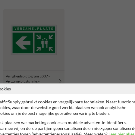
Veiligheidspictogram E007 -
Verzamelplaats links -
reflecterend
ookies
afficSupply gebruikt cookies en vergelijkbare technieken. Naast function
okies, waardoor de website goed werkt, plaatsen we ook analytische
okies om je de best mogelijke gebruikerservaring te bieden.
rzamelplaats
k plaatsen we marketing cookies en mobiele advertentie-identifiers,
armee wij en derde partijen gepersonaliseerde en niet-gepersonaliseerd
vertenties tonen (advertentiepersonalisatie). Meer weten?
Lees hier alles