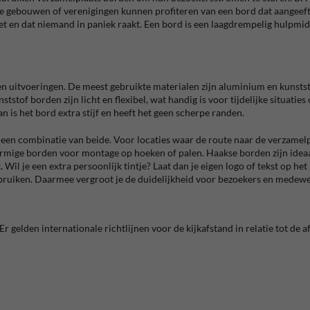
ote gebouwen of verenigingen kunnen profiteren van een bord dat aangeef
oet en dat niemand in paniek raakt. Een bord is een laagdrempelig hulpmid
en uitvoeringen. De meest gebruikte materialen zijn aluminium en kunstst
stof borden zijn licht en flexibel, wat handig is voor tijdelijke situaties
n is het bord extra stijf en heeft het geen scherpe randen.
een combinatie van beide. Voor locaties waar de route naar de verzamelplaat
mige borden voor montage op hoeken of palen. Haakse borden zijn ideaal
 Wil je een extra persoonlijk tintje? Laat dan je eigen logo of tekst op he
ebruiken. Daarmee vergroot je de duidelijkheid voor bezoekers en medew
r gelden internationale richtlijnen voor de kijkafstand in relatie tot de 