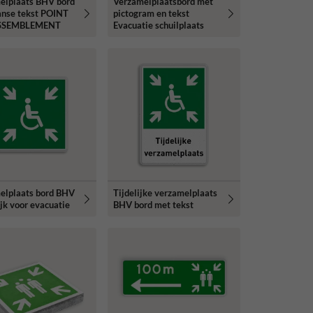
elplaats BHV bord
Verzamelplaatsbord met
anse tekst POINT
pictogram en tekst
SSEMBLEMENT
Evacuatie schuilplaats
elplaats bord BHV
Tijdelijke verzamelplaats
lijk voor evacuatie
BHV bord met tekst