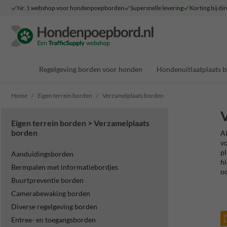
Nr. 1 webshop voor hondenpoepborden
Supersnelle levering
Korting bij dir
Regelgeving borden voor honden
Hondenuitlaatplaats 
Home
Eigen terrein borden
Verzamelplaats borden
V
Eigen terrein borden > Verzamelplaats
borden
Al
vo
pl
Aanduidingsborden
hi
Bermpalen met informatiebordjes
oo
Buurtpreventie borden
Camerabewaking borden
Diverse regelgeving borden
p
Entree- en toegangsborden
k