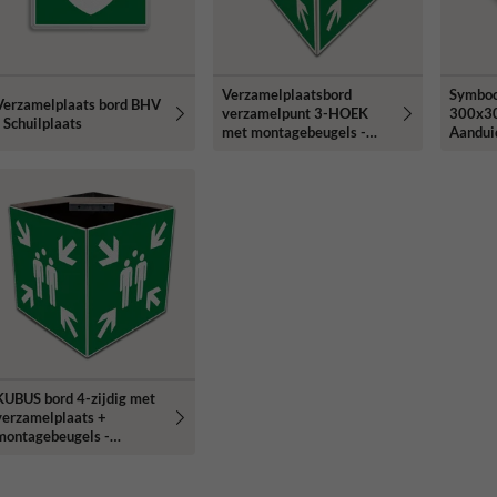
Verzamelplaatsbord
Symboo
Verzamelplaats bord BHV
verzamelpunt 3-HOEK
300x3
- Schuilplaats
met montagebeugels -
Aandui
reflecterend
verzam
KUBUS bord 4-zijdig met
verzamelplaats +
montagebeugels -
reflecterend