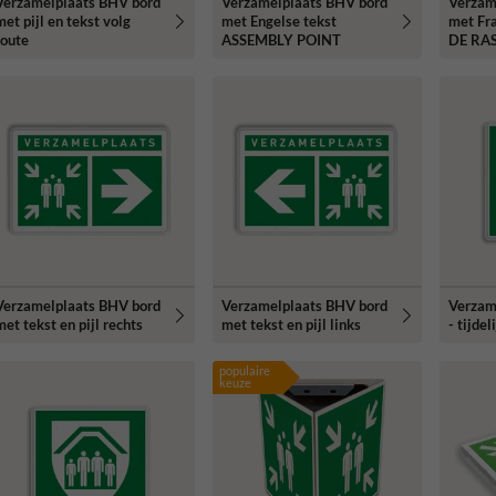
Verzamelplaats BHV bord
Verzamelplaats BHV bord
Verzam
met pijl en tekst volg
met Engelse tekst
met Fr
route
ASSEMBLY POINT
DE RA
Verzamelplaats BHV bord
Verzamelplaats BHV bord
Verzam
met tekst en pijl rechts
met tekst en pijl links
- tijde
populaire
keuze