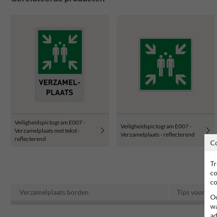
Veiligheidspictogram E007 -
Veiligheidspictogram E007 -
Verzamelplaats met tekst -
Verzamelplaats - reflecterend
reflecterend
C
Tr
co
co
Verzamelplaats borden
Tips voor ve
Oo
wa
ad