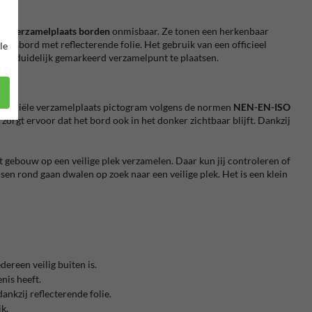
ijn
verzamelplaats borden
onmisbaar. Ze tonen een herkenbaar
eersbord met reflecterende folie. Het gebruik van een officieel
le
een duidelijk gemarkeerd verzamelpunt te plaatsen.
 officiële verzamelplaats pictogram volgens de normen
NEN-EN-ISO
zorgt ervoor dat het bord ook in het donker zichtbaar blijft. Dankzij
t gebouw op een veilige plek verzamelen. Daar kun jij controleren of
en rond gaan dwalen op zoek naar een veilige plek. Het is een klein
dereen veilig buiten is.
nis heeft.
ankzij reflecterende folie.
k.