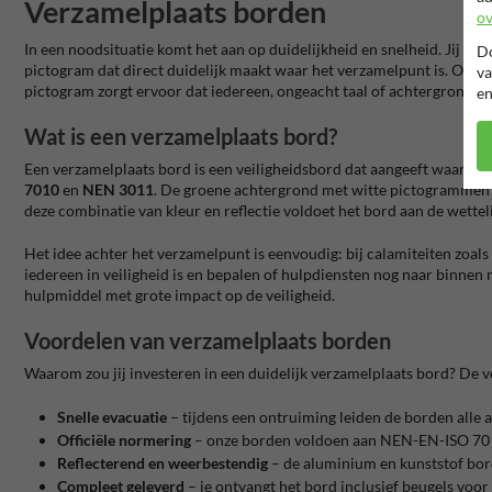
Verzamelplaats borden
ov
In een noodsituatie komt het aan op duidelijkheid en snelheid. Jij w
Do
pictogram dat direct duidelijk maakt waar het verzamelpunt is. Op elk
va
pictogram zorgt ervoor dat iedereen, ongeacht taal of achtergrond, 
en
Wat is een verzamelplaats bord?
Een verzamelplaats bord is een veiligheidsbord dat aangeeft waar m
7010
en
NEN 3011
. De groene achtergrond met witte pictogrammen val
deze combinatie van kleur en reflectie voldoet het bord aan de wetteli
Het idee achter het verzamelpunt is eenvoudig: bij calamiteiten zoals
iedereen in veiligheid is en bepalen of hulpdiensten nog naar binnen
hulpmiddel met grote impact op de veiligheid.
Voordelen van verzamelplaats borden
Waarom zou jij investeren in een duidelijk verzamelplaats bord? De 
Snelle evacuatie
– tijdens een ontruiming leiden de borden alle aa
Officiële normering
– onze borden voldoen aan NEN-EN-ISO 7010 
Reflecterend en weerbestendig
– de aluminium en kunststof borde
Compleet geleverd
– je ontvangt het bord inclusief beugels voor