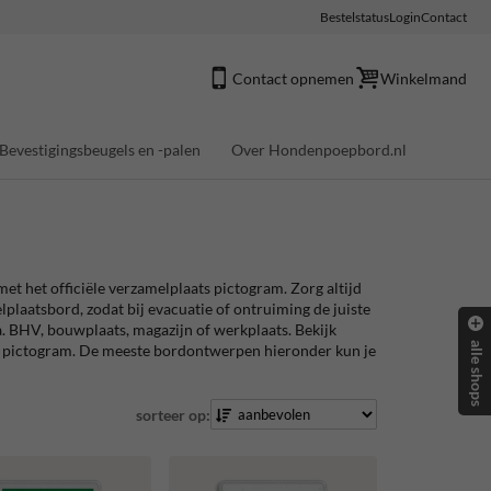
Bestelstatus
Login
Contact
Contact opnemen
Winkelmand
Bevestigingsbeugels en -palen
Over Hondenpoepbord.nl
et het officiële verzamelplaats pictogram. Zorg altijd
plaatsbord, zodat bij evacuatie of ontruiming de juiste
. BHV, bouwplaats, magazijn of werkplaats. Bekijk
alle shops
V pictogram. De meeste bordontwerpen hieronder kun je
sorteer op: