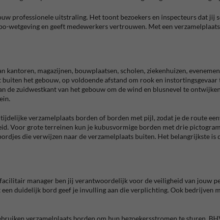
w professionele uitstraling. Het toont bezoekers en inspecteurs dat jij 
o-wetgeving en geeft medewerkers vertrouwen. Met een verzamelplaats bord
aan kantoren, magazijnen, bouwplaatsen, scholen, ziekenhuizen, eveneme
t buiten het gebouw, op voldoende afstand om rook en instortingsgevaar te
 aan de zuidwestkant van het gebouw om de wind en blusnevel te ontwijken
ein.
jdelijke verzamelplaats borden of borden met pijl, zodat je de route ee
id. Voor grote terreinen kun je kubusvormige borden met drie pictogramm
ordjes die verwijzen naar de verzamelplaats buiten. Het belangrijkste is 
acilitair manager ben jij verantwoordelijk voor de veiligheid van jouw p
een duidelijk bord geef je invulling aan die verplichting. Ook bedrijven
ruiken verzamelplaats borden om hun bezoekersstromen te sturen. BHV’