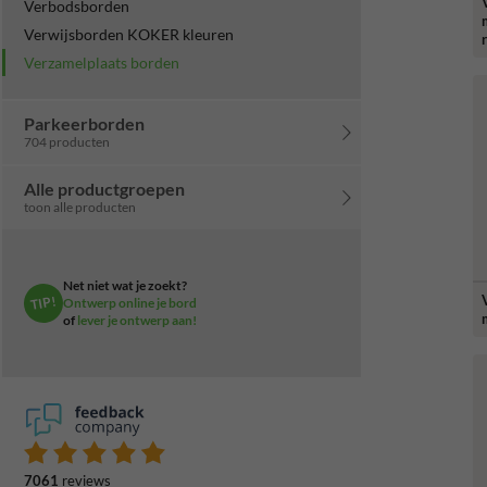
Verbodsborden
Verwijsborden KOKER kleuren
Verzamelplaats borden
Parkeerborden
704 producten
Alle productgroepen
toon alle producten
Net niet wat je zoekt?
TIP!
Ontwerp online je bord
of
lever je ontwerp aan!
7061
reviews