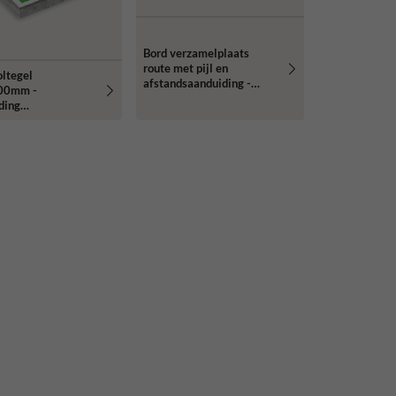
Bord verzamelplaats
route met pijl en
ltegel
afstandsaanduiding -
00mm -
reflecterend
ding
elplaats