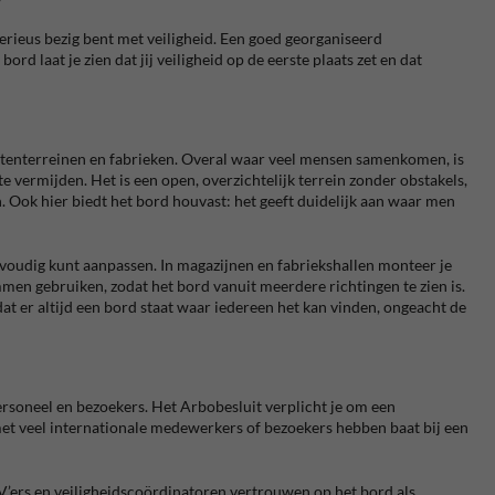
serieus bezig bent met veiligheid. Een goed georganiseerd
 laat je zien dat jij veiligheid op de eerste plaats zet en dat
ntenterreinen en fabrieken. Overal waar veel mensen samenkomen, is
 vermijden. Het is een open, overzichtelijk terrein zonder obstakels,
. Ook hier biedt het bord houvast: het geeft duidelijk aan waar men
nvoudig kunt aanpassen. In magazijnen en fabriekshallen monteer je
en gebruiken, zodat het bord vanuit meerdere richtingen te zien is.
dat er altijd een bord staat waar iedereen het kan vinden, ongeacht de
ersoneel en bezoekers. Het Arbobesluit verplicht je om een
 met veel internationale medewerkers of bezoekers hebben baat bij een
ers en veiligheidscoördinatoren vertrouwen op het bord als