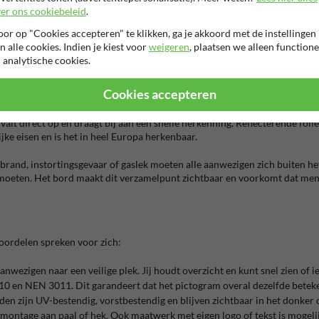
er ons cookiebeleid
.
ilt dat iedereen op jouw locatie meteen weet waar hij heen moet. Daarom z
or op "Cookies accepteren" te klikken, ga je akkoord met de instellingen
 bedrijventerrein en bouwplaats zie je zo’n bord, vaak uitgevoerd als verk
n alle cookies. Indien je kiest voor
weigeren
, plaatsen we alleen functione
dezelfde boodschap begrijpt. Je voorkomt paniek en onduidelijkheid door 
 analytische cookies.
Cookies accepteren
ensen zich moeten verzamelen tijdens een ontruiming. Het bord toont het
t direct op en draagt bij aan een snelle herkenning. Reflecterende folie 
jke eisen en is het in heel Europa herkenbaar.
 brand, instortingsgevaar of gaslek moeten alle aanwezigen zich buiten he
 moeten. Het bord maakt dit verzamelpunt zichtbaar en voorkomt dat mens
voordelen spreken voor zich:
nwezigen naar een veilige plek. Jij houdt overzicht en kunt snel zien of ie
en NEN 3011. Dit garandeert dat het pictogram overal dezelfde beteke
n zijn UV-bestendig, vorstbestendig en blijven zichtbaar in het donker d
 montage aan paal of hek. Ook maatwerk met eigen logo of tekst is mogelij