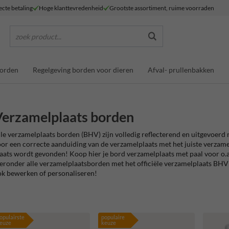
ecte betaling
Hoge klanttevredenheid
Grootste assortiment, ruime voorraden
zoek product...
borden
Regelgeving borden voor dieren
Afval- prullenbakken
erzamelplaats borden
le verzamelplaats borden (BHV) zijn volledig reflecterend en uitgevoerd m
or een correcte aanduiding van de verzamelplaats met het juiste verzamel
aats wordt gevonden! Koop hier je bord verzamelplaats met paal voor o.a
eronder alle verzamelplaatsborden met het officiële verzamelplaats BH
k bewerken of personaliseren!
opulairste
populaire
euze
keuze