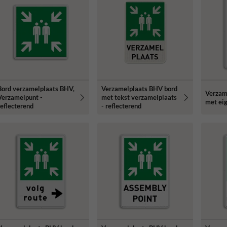
Bord verzamelplaats BHV,
Verzamelplaats BHV bord
Verzam
Verzamelpunt -
met tekst verzamelplaats
met eig
reflecterend
- reflecterend