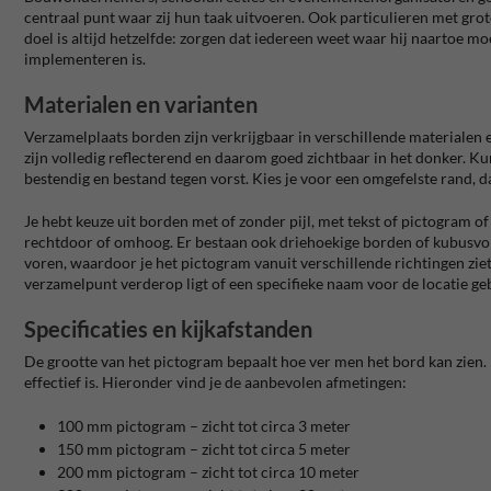
centraal punt waar zij hun taak uitvoeren. Ook particulieren met gr
doel is altijd hetzelfde: zorgen dat iedereen weet waar hij naartoe m
implementeren is.
Materialen en varianten
Verzamelplaats borden zijn verkrijgbaar in verschillende materialen 
zijn volledig reflecterend en daarom goed zichtbaar in het donker. Kunst
bestendig en bestand tegen vorst. Kies je voor een omgefelste rand, da
Je hebt keuze uit borden met of zonder pijl, met tekst of pictogram of 
rechtdoor of omhoog. Er bestaan ook driehoekige borden of kubusvor
voren, waardoor je het pictogram vanuit verschillende richtingen ziet.
verzamelpunt verderop ligt of een specifieke naam voor de locatie g
Specificaties en kijkafstanden
De grootte van het pictogram bepaalt hoe ver men het bord kan zien. E
effectief is. Hieronder vind je de aanbevolen afmetingen:
100 mm pictogram – zicht tot circa 3 meter
150 mm pictogram – zicht tot circa 5 meter
200 mm pictogram – zicht tot circa 10 meter