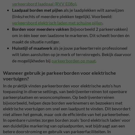
verkeersbord laadpaal (RVV E08o)
.
Laadpaal borden met pijlen
als je laadplekken wilt aanwijzen
(links/rechts of meerdere plekken tegelijk). Voorbeeld:
verkeersbord elektrisch laden met schuine pijlen
.
Borden voor meerdere vakken
(bijvoorbeeld 2 parkeervakken)
om in één keer een laadzone te markeren. Dit scheelt borden én
maakt de situatie rustiger.
Huisstijl of maatwerk
als je jouw parkeerterrein professioneel
wilt laten aansluiten op je merk of terreinregels. Bekijk daarvoor
de mogelijkheden bij
parkeerborden op maat
.
Wanneer gebruik je parkeerborden voor elektrische
voertuigen?
In de praktijk vinden parkeerborden voor elektrische auto's hun
toepassing in diverse settings, van bedrijventerreinen tot openbare
parkeerplaatsen en wooncomplexen. Op bedrijventerreinen
bijvoorbeeld, helpen deze borden werknemers en bezoekers met
elektrische voertuigen om snel een laadpunt te vinden. Dit bevordert
niet alleen het gemak, maar ook de efficiëntie van het parkeerbeheer.
In openbare ruimtes zorgen borden zoals 'bord elektrisch laden' voor
een duidelijke markering van oplaadpunten, wat bijdraagt aan een
betere doorstroming en gebruik van parkeerfaciliteiten. In