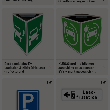
Leenfietsen met logo
80x60cm en eigen ontwerp
Bord aanduiding EV
KUBUS bord 4-zijdig met
laadpalen 3-zijdig (driekant)
aanduiding oplaadpunten
- reflecterend
EV's + montagebeugels -
reflecterend