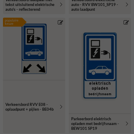
tekst uitsluitend elektrische
auto - RVV BW101_SP19 -
auto's - reflecterend
auto laadpunt
populaire
keuze
Verkeersbord RVV E08 -
oplaadpunt + pijlen - BE04b
Parkeerbord elektrisch
opladen met bedrijfsnaam -
BEW101 SP19