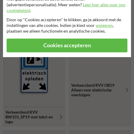
elektrische auto's
logo
(advertentiepersonalisatie). Meer weten?
Lees hier alles over ons
cookiebeleid
.
Door op "Cookies accepteren" te klikken, ga je akkoord met de
instellingen van alle cookies. Indien je kiest voor
weigeren
,
plaatsen we alleen functionele en analytische cookies.
Cookies accepteren
Verkeersbord RVV OB19
Alleen voor elektrische
voertuigen
Verkeersbord RVV
BW101_SP19 met tekst en
logo