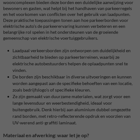
wooncomplexen bieden deze borden een duidelijke aanwijzing voor
bewoners en gasten, wat helpt bij het handhaven van parkeerregels
en het voorkomen van conflicten over het gebruik van laadpunten.
Deze praktische toepassingen tonen aan hoe parkeerborden voor
elektrische auto's de parkeerervaring kunnen verbeteren en een
belangrijke rol spelen in het ondersteunen van de groeiende
gemeenschap van elektrische voertuiggebruikers.
Laadpaal verkeersborden zijn ontworpen om duidelijkheid en
zichtbaarheid te bieden op parkeerterreinen, waarbij ze
elektrische autobestuurders helpen de oplaadpunten snel te
vinden​​.
De borden zijn beschikbaar in diverse uitvoeringen en kunnen
worden aangepast aan de specifieke behoeften van een locatie,
zoals bedrijfslogo's of specifieke kleuren.
Ze zijn gemaakt van duurzame materialen, wat zorgt voor een
lange levensduur en weerbestendigheid, ideaal voor
buitengebruik. Denk hierbij aan aluminium dubbel omgezette
rand borden, met retro-reflecterende opdruk en voorzien van
UV-werend anti-graffiti laminaat.
Materiaal en afwerking: waar let je op?