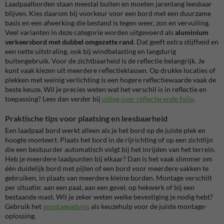
Laadpaalborden staan meestal buiten en moeten jarenlang leesbaar
blijven. Kies daarom bij voorkeur voor een bord met een duurzame
basis en een afwerking die bestand is tegen weer, zon en vervuiling.
Veel varianten in deze categorie worden uitgevoerd als
aluminium
verkeersbord met dubbel omgezette rand
. Dat geeft extra stijfheid en
een nette uitstraling, ook bij windbelasting en langdurig
buitengebruik. Voor de zichtbaarheid is de reflectie belangrijk. Je
kunt vaak kiezen uit meerdere reflectieklassen. Op drukke locaties of
plekken met weinig verlichting is een hogere reflectiewaarde vaak de
beste keuze. Wil je precies weten wat het verschil is in reflectie en
toepassing? Lees dan verder bij
uitleg over reflecterende folie
.
Praktische tips voor plaatsing en leesbaarheid
Een laadpaal bord werkt alleen als je het bord op de juiste plek en
hoogte monteert. Plaats het bord in de rijrichting of op een zichtlijn
die een bestuurder automatisch volgt bij het inrijden van het terrein.
Heb je meerdere laadpunten bij elkaar? Dan is het vaak slimmer om
één duidelijk bord met pijlen of een bord voor meerdere vakken te
gebruiken, in plaats van meerdere kleine borden. Montage verschilt
per situatie: aan een paal, aan een gevel, op hekwerk of bij een
bestaande mast. Wil je zeker weten welke bevestiging je nodig hebt?
Gebruik het
montageadvies
als keuzehulp voor de juiste montage-
oplossing.