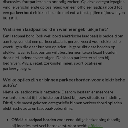
discussies, foutparkeren en onnodig zoeken. Op deze categoriepagina
vind je verschillende oplossingen: van een officieel laadpaalbord tot
een parkeerbord elektrische auto met extra tekst, pijlen of jouw eigen
huisstijl.
Wat is een laadpaal bord en wanneer gebruik je het?
Een laadpaal bord (ook wel: bord elektrische laadpaal) is bedoeld om
aan te geven dat een parkeerplaats is gereserveerd voor elektrische
voertuigen die daar kunnen opladen. Je gebruikt deze borden op
plekken waar je laadpunten wilt beschermen tegen bezet houden
door niet-ladende voertuigen. Denk aan parkeerterreinen bij
bedrijven, VvE’s, retail, zorginstellingen, sportlocaties en
parkeergarages.
Welke opties zijn er binnen parkeerborden voor elektrische
auto’s?
Niet elke laadlocatie is hetzelfde. Daarom bestaan er meerdere
varianten, zodat jij het juiste bord kiest bij jouw situatie en indeling.
Dit zijn de meest gekozen categorieën binnen verkeersbord opladen
elektrische auto en laadpaal-bebording:
Officiële laadpaal borden
voor eenduidige herkenning (handig
bij locaties met veel bezoekers). Voorbeeld:
officieel