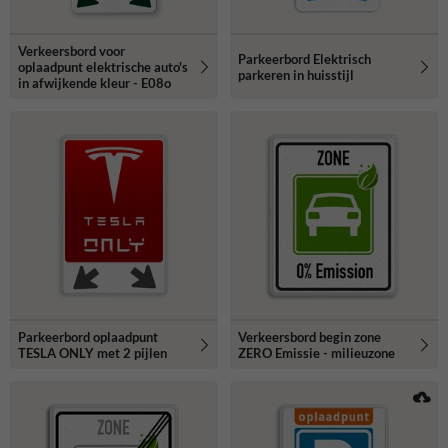
Verkeersbord voor
Parkeerbord Elektrisch
oplaadpunt elektrische auto's
parkeren in huisstijl
in afwijkende kleur - E08o
Parkeerbord oplaadpunt
Verkeersbord begin zone
TESLA ONLY met 2 pijlen
ZERO Emissie - milieuzone