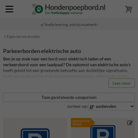
Snelle levering, ook bij maatwerk!
Eigen terrein borden
Parkeerborden elektrische auto
Ben je op zoek naar een bord voor elektrisch laden of een
verkeersbord voor een laadpaal? De opkomst van elektrische auto's
heeft geleid tot een groeiende behoefte aan duidelijke signalisatie,
zoals een laadpaal bord of een parkeerbord voor elektrische auto's.
Deze borden spelen een cruciale rol in het stroomlijnen van het
Lees meer
opladen van elektrische voertuigen. In onze webshop vind je een
ongekend breed assortiment borden voor het opladen van elektrische
Toon gerelateerde categorieën
voertuigen die bijdragen aan een efficiënte en overzichtelijke
parkeeromgeving.
Heb je één of meerdere oplaadpunten (laadpalen)
sorteer op:
op jouw eigen terrein of bedrijventerrein in gebruik? Zorg dan ook
voor de juiste laadpaal borden bij uw oplaadpunten voor elektrische
populairste
auto's. Zodat bezoekers, bewoners of medewerkers de oplaadpunten
keuze
eenvoudig kunnen vinden. Bestel een standaard parkeerbord
elektrische auto of laadpaal bord of bewerk eenvoudig één van de