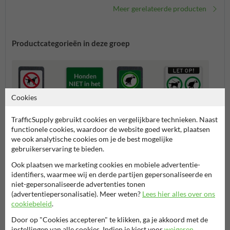
Meer gerelateerde producten
Productcategorieën in deze groep
Cookies
TrafficSupply gebruikt cookies en vergelijkbare technieken. Naast
functionele cookies, waardoor de website goed werkt, plaatsen
we ook analytische cookies om je de best mogelijke
gebruikerservaring te bieden.
Ook plaatsen we marketing cookies en mobiele advertentie-
Verbod
Toegestaan
identifiers, waarmee wij en derde partijen gepersonaliseerde en
niet-gepersonaliseerde advertenties tonen
(advertentiepersonalisatie). Meer weten?
Lees hier alles over ons
cookiebeleid
.
Hondenuitlaatplaatsen
Door op "Cookies accepteren" te klikken, ga je akkoord met de
instellingen van alle cookies. Indien je kiest voor
weigeren
,