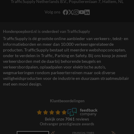
TrafficSupply Netherlands B.V.,
Populierenlaan 7
,
Hattem, NL
Volg ons
Hondenpoepbord.nl is onderdeel van TrafficSupply
TrafficSupply is dé grootste online aanbieder van verkeers-, tekst- en
informatieborden en meer dan 10.000 verkeersgerelateerde
producten. TrafficSupply bestaat uit meerdere webshopconcepten,
onder te verdelen in Traffic, Parking en Safety. Bij ons koop je zowel
verkeersborden met de daarbij behorende beugels en
verkeersbordpalen, oplaadpalen voor elektrische auto’s,
wegmarkeringen rondom parkeerterreinen maar ook diverse
veiligheidsproducten voor de industrie en duurzaam straatmeubilair
met een mooi design.
Klantbeoordelingen
Bekijk onze
7061
reviews
Ontvanger prestigieuze awards