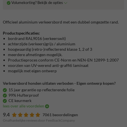
Volumekorting? Bekijk de opties
Officieel aluminium verkeersbord met een dubbel omgezette rand.
Productspecificaties:
bordrand RAL9016 (verkeerswit)
achterzijde (verkeers)grijs / aluminium
hoogwaardig (retro-)reflecterend klasse 1, 2 of 3
meerdere afmetingen mogelijk.
Productieproces conform CE-Norm en NEN-EN 12899-1:2007
voorzien van UV-werend anti-graffiti laminaat
mogelijk met eigen ontwerp
Verkeersbord honden uitlaten verboden - Eigen ontwerp kopen?
15 jaar garantie op reflecterende folie
99% Hufterproof
CE keurmerk
lees over alle voordelen
9.4
7061 beoordelingen
Onafhankelijke reviews door FeedbackCompany