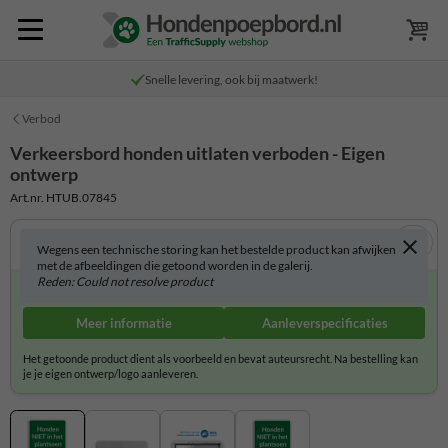
Snelle levering, ook bij maatwerk!
Verbod
Verkeersbord honden uitlaten verboden - Eigen
ontwerp
Art.nr. HTUB.07845
Wegens een technische storing kan het bestelde product kan afwijken
met de afbeeldingen die getoond worden in de galerij.
Reden: Could not resolve product
Lever je eigen ontwerp/logo aan
Meer informatie
Aanleverspecificaties
Het getoonde product dient als voorbeeld en bevat auteursrecht. Na bestelling kan
je je eigen ontwerp/logo aanleveren.