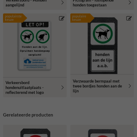
Verkeersbord - Honden
Pictogram - loslopende
aangelijnd
honden toegestaan
populairste
populaire
keuze
keuze
Verzwaarde bermpaal met
Verkeersbord
twee bordjes honden aan de
hondenuitlaatplaats -
lijn
reflecterend met logo
Gerelateerde producten