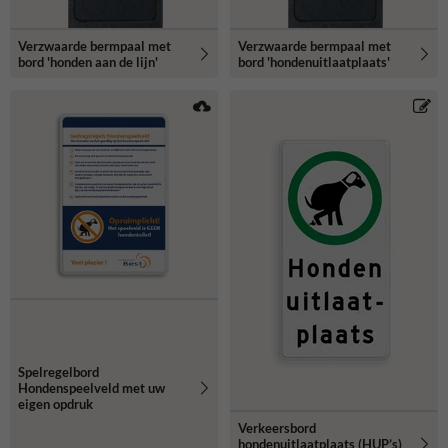
Verzwaarde bermpaal met
Verzwaarde bermpaal met
bord 'honden aan de lijn'
bord 'hondenuitlaatplaats'
Spelregelbord
Hondenspeelveld met uw
eigen opdruk
Verkeersbord
hondenuitlaatplaats (HUP’s)