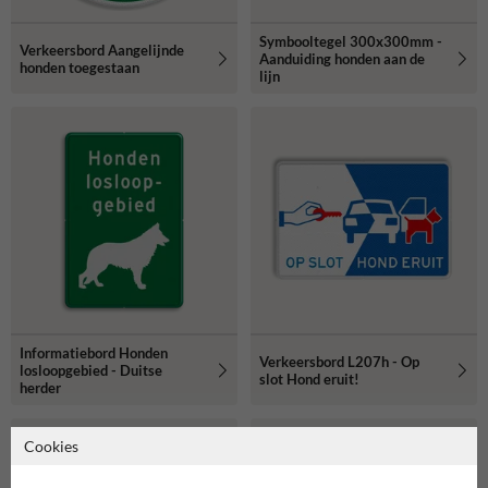
Symbooltegel 300x300mm -
Verkeersbord Aangelijnde
Aanduiding honden aan de
honden toegestaan
lijn
Informatiebord Honden
Verkeersbord L207h - Op
losloopgebied - Duitse
slot Hond eruit!
herder
Cookies