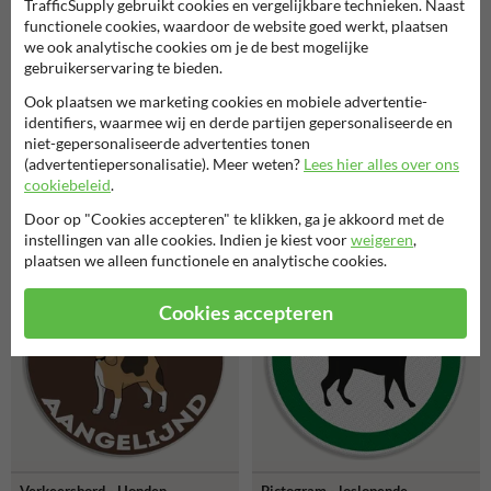
TrafficSupply gebruikt cookies en vergelijkbare technieken. Naast
functionele cookies, waardoor de website goed werkt, plaatsen
we ook analytische cookies om je de best mogelijke
gebruikerservaring te bieden.
Ook plaatsen we marketing cookies en mobiele advertentie-
identifiers, waarmee wij en derde partijen gepersonaliseerde en
niet-gepersonaliseerde advertenties tonen
(advertentiepersonalisatie). Meer weten?
Lees hier alles over ons
Waarschuwingsbord Pas op
cookiebeleid
.
Verkeersbord -
Waakhond, terrein betreden
Losloopgebied honden
op eigen risico
Door op "Cookies accepteren" te klikken, ga je akkoord met de
instellingen van alle cookies. Indien je kiest voor
weigeren
,
plaatsen we alleen functionele en analytische cookies.
Cookies accepteren