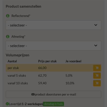
Product samenstellen
Reflecterend*
Afmeting*
Volumeprijzen
Aantal
Prijs per stuk
Je voordeel
per stuk
66,00
vanaf 5 stuks
62,70
5,0
%
vanaf 10 stuks
59,40
10,0
%
product doorsturen per e-mail
Levertijd:
1-2 werkdagen
dinsdag in huis