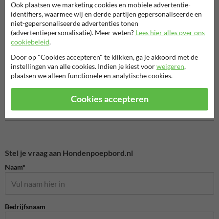
Ook plaatsen we marketing cookies en mobiele advertentie-
identifiers, waarmee wij en derde partijen gepersonaliseerde en
niet-gepersonaliseerde advertenties tonen
(advertentiepersonalisatie). Meer weten?
Lees hier alles over ons
cookiebeleid
.
Door op "Cookies accepteren" te klikken, ga je akkoord met de
instellingen van alle cookies. Indien je kiest voor
weigeren
,
Verboden toegang borden
plaatsen we alleen functionele en analytische cookies.
Entree- en toegangsborden
Camer
Cookies accepteren
Eigen terrein borden
Stel je vraag aan Hondenpoepbord.nl
Naam*
Bedrijfsnaam