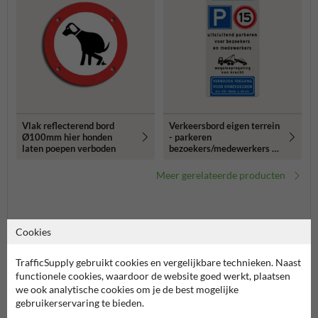
Vlak reflecterend bord
Verkeersbord eigen terrein
Ø100mm hier honden
- parkeren
laten poepen verboden
bezoekers/medewerkers -
wegsleepregeling -
verboden toegang
Meer gerelateerde producten
Productcategorieën in deze groep
Cookies
TrafficSupply gebruikt cookies en vergelijkbare technieken. Naast
functionele cookies, waardoor de website goed werkt, plaatsen
we ook analytische cookies om je de best mogelijke
gebruikerservaring te bieden.