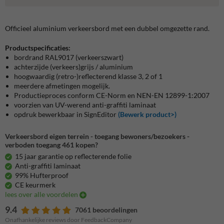
Officieel aluminium verkeersbord met een dubbel omgezette rand.
Productspecificaties:
bordrand RAL9017 (verkeerszwart)
achterzijde (verkeers)grijs / aluminium
hoogwaardig (retro-)reflecterend klasse 3, 2 of 1
meerdere afmetingen mogelijk.
Productieproces conform CE-Norm en NEN-EN 12899-1:2007
voorzien van UV-werend anti-graffiti laminaat
opdruk bewerkbaar in SignEditor
(Bewerk product>)
Verkeersbord eigen terrein - toegang bewoners/bezoekers -
verboden toegang 461 kopen?
15 jaar garantie op reflecterende folie
Anti-graffiti laminaat
99% Hufterproof
CE keurmerk
lees over alle voordelen
9.4
7061 beoordelingen
Onafhankelijke reviews door FeedbackCompany