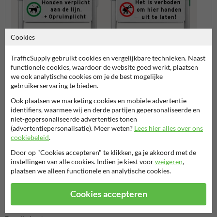
Cookies
Toegestaan
Verbod
TrafficSupply gebruikt cookies en vergelijkbare technieken. Naast
functionele cookies, waardoor de website goed werkt, plaatsen
we ook analytische cookies om je de best mogelijke
Hondenuitlaatplaatsen
gebruikerservaring te bieden.
Ook plaatsen we marketing cookies en mobiele advertentie-
identifiers, waarmee wij en derde partijen gepersonaliseerde en
niet-gepersonaliseerde advertenties tonen
Stel je vraag aan Hondenpoepbord.nl
(advertentiepersonalisatie). Meer weten?
Lees hier alles over ons
cookiebeleid
.
Naam*
Door op "Cookies accepteren" te klikken, ga je akkoord met de
instellingen van alle cookies. Indien je kiest voor
weigeren
,
plaatsen we alleen functionele en analytische cookies.
Bedrijfsnaam
Cookies accepteren