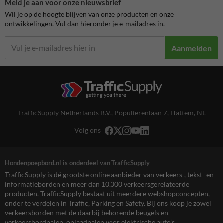
Meld je aan voor onze nieuwsbrief
Wil je op de hoogte blijven van onze producten en onze
ontwikkelingen. Vul dan hieronder je e-mailadres in.
Aanmelden
TrafficSupply Netherlands B.V.,
Populierenlaan 7
,
Hattem, NL
Volg ons
Hondenpoepbord.nl is onderdeel van TrafficSupply
TrafficSupply is dé grootste online aanbieder van verkeers-, tekst- en
informatieborden en meer dan 10.000 verkeersgerelateerde
producten. TrafficSupply bestaat uit meerdere webshopconcepten,
onder te verdelen in Traffic, Parking en Safety. Bij ons koop je zowel
verkeersborden met de daarbij behorende beugels en
verkeersbordpalen, oplaadpalen voor elektrische auto’s,