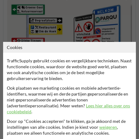
Cookies
TrafficSupply gebruikt cookies en vergelijkbare technieken. Naast
functionele cookies, waardoor de website goed werkt, plaatsen
Verwijsborden KOKER
we ook analytische cookies om je de best mogelijke
Verbo
kleuren
gebruikerservaring te bieden.
Entree- en toegangsborden
Ook plaatsen we marketing cookies en mobiele advertentie-
identifiers, waarmee wij en derde partijen gepersonaliseerde en
niet-gepersonaliseerde advertenties tonen
Eigen terrein borden
(advertentiepersonalisatie). Meer weten?
Lees hier alles over ons
cookiebeleid
.
Door op "Cookies accepteren" te klikken, ga je akkoord met de
instellingen van alle cookies. Indien je kiest voor
weigeren
,
Stel je vraag aan Hondenpoepbord.nl
plaatsen we alleen functionele en analytische cookies.
Naam*