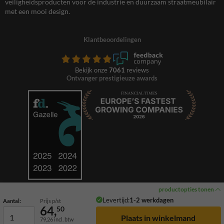
veiligheidsproducten voor de industrie en duurzaam straatmeubilair
met een mooi design.
Klantbeoordelingen
Bekijk onze
7061
reviews
Ontvanger prestigieuze awards
productopties tonen
Levertijd:
1-2 werkdagen
Aantal:
Prijs p/st
64,
50
79,26
incl. btw
© 2026 TrafficSupply. Alle rechten voorbehouden.