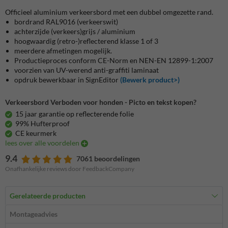
Officieel aluminium verkeersbord met een dubbel omgezette rand.
bordrand RAL9016 (verkeerswit)
achterzijde (verkeers)grijs / aluminium
hoogwaardig (retro-)reflecterend klasse 1 of 3
meerdere afmetingen mogelijk.
Productieproces conform CE-Norm en NEN-EN 12899-1:2007
voorzien van UV-werend anti-graffiti laminaat
opdruk bewerkbaar in SignEditor
(Bewerk product>)
Verkeersbord Verboden voor honden - Picto en tekst kopen?
15 jaar garantie op reflecterende folie
99% Hufterproof
CE keurmerk
lees over alle voordelen
9.4
7061 beoordelingen
Onafhankelijke reviews door FeedbackCompany
Gerelateerde producten
Montageadvies