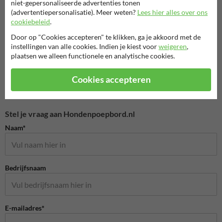
niet-gepersonaliseerde advertenties tonen
(advertentiepersonalisatie). Meer weten?
Lees hier alles over ons
cookiebeleid
.
Door op "Cookies accepteren" te klikken, ga je akkoord met de
Verbod
Toegestaan
instellingen van alle cookies. Indien je kiest voor
weigeren
,
plaatsen we alleen functionele en analytische cookies.
Hondenuitlaatplaatsen
Cookies accepteren
Stel je vraag aan Hondenpoepbord.nl
Naam*
Bedrijfsnaam
E-mailadres*