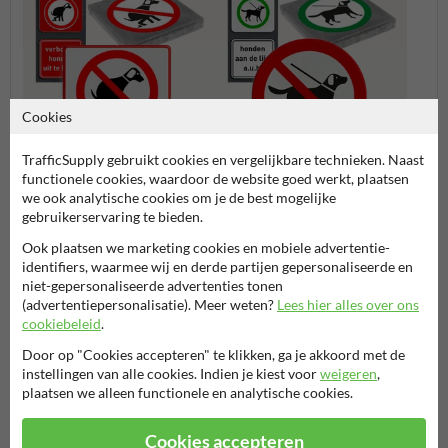
Cookies
TrafficSupply gebruikt cookies en vergelijkbare technieken. Naast
functionele cookies, waardoor de website goed werkt, plaatsen
Hondenpoep
Honden aan de lijn
we ook analytische cookies om je de best mogelijke
gebruikerservaring te bieden.
Ook plaatsen we marketing cookies en mobiele advertentie-
Verbodsborden
identifiers, waarmee wij en derde partijen gepersonaliseerde en
niet-gepersonaliseerde advertenties tonen
(advertentiepersonalisatie). Meer weten?
Lees hier alles over ons
cookiebeleid
.
Stel je vraag aan Hondenpoepbord.nl
Door op "Cookies accepteren" te klikken, ga je akkoord met de
Naam*
instellingen van alle cookies. Indien je kiest voor
weigeren
,
plaatsen we alleen functionele en analytische cookies.
Cookies accepteren