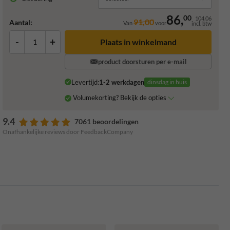
86,
00
104,06
91,00
Aantal:
Van
voor
incl. btw
-
+
Plaats in winkelmand
product doorsturen per e-mail
Levertijd:
1-2 werkdagen
dinsdag in huis
Volumekorting? Bekijk de opties
9.4
7061 beoordelingen
Onafhankelijke reviews door FeedbackCompany