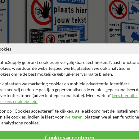
ookies
afficSupply gebruikt cookies en vergelijkbare technieken. Naast function
okies, waardoor de website goed werkt, plaatsen we ook analytische
Verboden toegang borden
okies om je de best mogelijke gebruikerservaring te bieden.
Camerabewaking borden
k plaatsen we marketing cookies en mobiele advertentie-identifiers,
armee wij en derde partijen gepersonaliseerde en niet-gepersonaliseerd
vertenties tonen (advertentiepersonalisatie). Meer weten?
Lees hier alles
er ons cookiebeleid
.
or op "Cookies accepteren" te klikken, ga je akkoord met de instellingen
n alle cookies. Indien je kiest voor
weigeren
, plaatsen we alleen functione
 garantie op reflecterende folie
Anti-graffiti laminaat
99% H
 analytische cookies.
Cookies accepteren