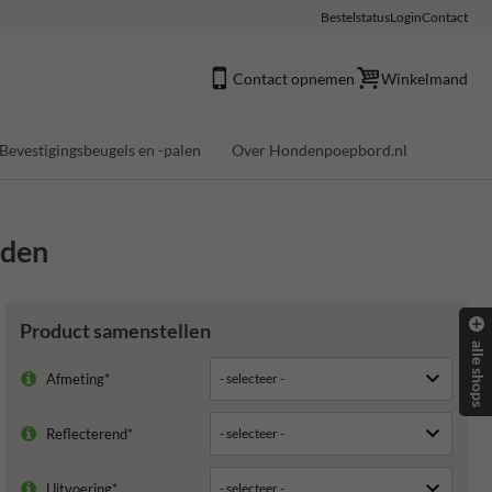
Bestelstatus
Login
Contact
Contact opnemen
Winkelmand
Bevestigingsbeugels en -palen
Over Hondenpoepbord.nl
oden
Product samenstellen
alle shops
Afmeting*
Reflecterend*
Uitvoering*