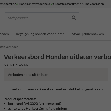
ecte betaling
Hoge klanttevredenheid
Grootste assortiment, ruime voorraden
zoek product...
borden
Regelgeving borden voor dieren
Afval- prullenbakken
aten verboden
Verkeersbord Honden uitlaten verb
Art.nr. TIHP.00431
Verboden hond uit te laten
Officieel aluminium verkeersbord met een dubbel omgezette rand.
Productspecificaties:
bordrand RAL3020 (verkeersrood)
achterzijde (verkeers)grijs / aluminium