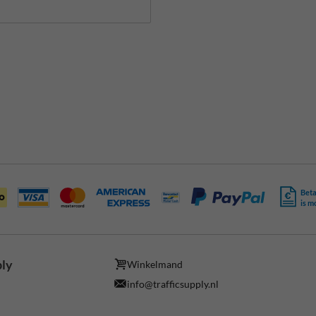
Beta
is m
ply
Winkelmand
info@trafficsupply.nl