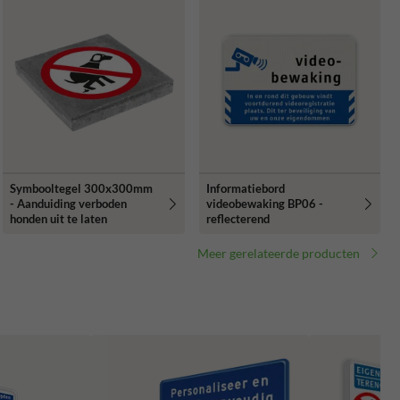
Symbooltegel 300x300mm
Informatiebord
- Aanduiding verboden
videobewaking BP06 -
honden uit te laten
reflecterend
Meer gerelateerde producten