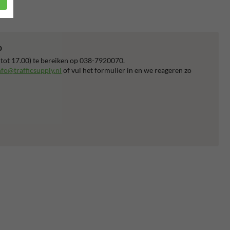
p
 tot 17.00) te bereiken op 038-7920070.
nfo@trafficsupply.nl
of vul het formulier in en we reageren zo