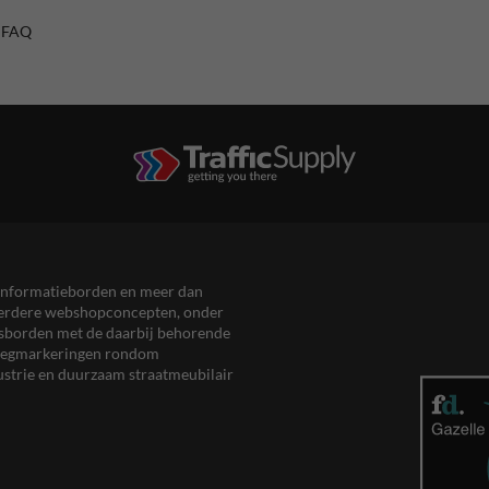
/ FAQ
en informatieborden en meer dan
meerdere webshopconcepten, onder
eersborden met de daarbij behorende
, wegmarkeringen rondom
ustrie en duurzaam straatmeubilair