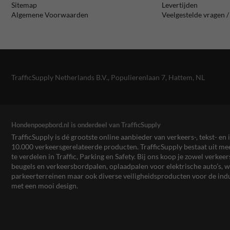
Sitemap
Levertijden
Algemene Voorwaarden
Veelgestelde vragen 
TrafficSupply Netherlands B.V.,
Populierenlaan 7
,
Hattem, NL
Hondenpoepbord.nl is onderdeel van TrafficSupply
TrafficSupply is dé grootste online aanbieder van verkeers-, tekst- 
10.000 verkeersgerelateerde producten. TrafficSupply bestaat uit 
te verdelen in Traffic, Parking en Safety. Bij ons koop je zowel verk
beugels en verkeersbordpalen, oplaadpalen voor elektrische auto’s
parkeerterreinen maar ook diverse veiligheidsproducten voor de ind
met een mooi design.