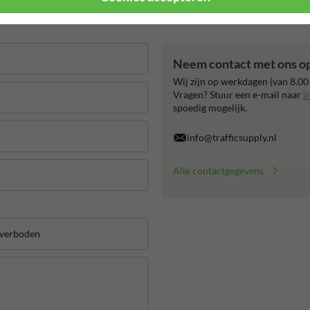
Neem contact met ons o
Wij zijn op werkdagen (van 8.00
Vragen? Stuur een e-mail naar
i
spoedig mogelijk.
info@trafficsupply.nl
Alle contactgegevens