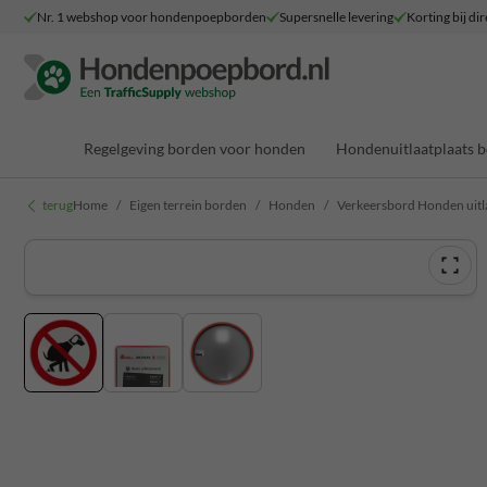
Nr. 1 webshop voor hondenpoepborden
Supersnelle levering
Korting bij dir
Regelgeving borden voor honden
Hondenuitlaatplaats 
terug
Home
Eigen terrein borden
Honden
Verkeersbord Honden uitl