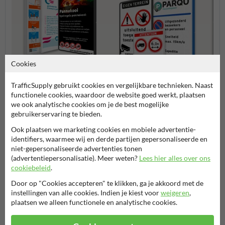
Cookies
TrafficSupply gebruikt cookies en vergelijkbare technieken. Naast
functionele cookies, waardoor de website goed werkt, plaatsen
Spel- en huisregelborden
Verbo
we ook analytische cookies om je de best mogelijke
Entree- en toegangsborden
gebruikerservaring te bieden.
Ook plaatsen we marketing cookies en mobiele advertentie-
Eigen terrein borden
identifiers, waarmee wij en derde partijen gepersonaliseerde en
niet-gepersonaliseerde advertenties tonen
(advertentiepersonalisatie). Meer weten?
Lees hier alles over ons
cookiebeleid
.
Stel je vraag aan Hondenpoepbord.nl
Door op "Cookies accepteren" te klikken, ga je akkoord met de
instellingen van alle cookies. Indien je kiest voor
weigeren
,
Naam*
plaatsen we alleen functionele en analytische cookies.