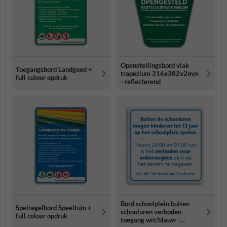
Openstellingsbord vlak
Toegangsbord Landgoed +
trapezium 316x382x2mm
full colour opdruk
- reflecterend
Bord schoolplein buiten
Spelregelbord Speeltuin +
schooluren verboden
full colour opdruk
toegang wit/blauw -