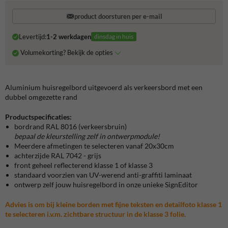
product doorsturen per e-mail
Levertijd:
1-2 werkdagen
dinsdag in huis
Volumekorting? Bekijk de opties
Aluminium huisregelbord uitgevoerd als verkeersbord met een
dubbel omgezette rand
Productspecificaties:
bordrand RAL 8016 (verkeersbruin)
bepaal de kleurstelling zelf in ontwerpmodule!
Meerdere afmetingen te selecteren vanaf 20x30cm
achterzijde RAL 7042 - grijs
front geheel reflecterend klasse 1 of klasse 3
standaard voorzien van UV-werend anti-graffiti laminaat
ontwerp zelf jouw huisregelbord in onze unieke SignEditor
Advies is om bij kleine borden met fijne teksten en detailfoto klasse 1
te selecteren i.v.m. zichtbare structuur in de klasse 3 folie.