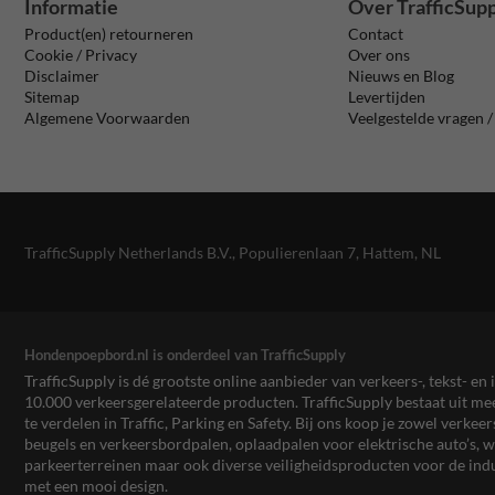
Informatie
Over TrafficSup
Product(en) retourneren
Contact
Cookie / Privacy
Over ons
Disclaimer
Nieuws en Blog
Sitemap
Levertijden
Algemene Voorwaarden
Veelgestelde vragen 
TrafficSupply Netherlands B.V.,
Populierenlaan 7
,
Hattem, NL
Hondenpoepbord.nl is onderdeel van TrafficSupply
TrafficSupply is dé grootste online aanbieder van verkeers-, tekst- 
10.000 verkeersgerelateerde producten. TrafficSupply bestaat uit 
te verdelen in Traffic, Parking en Safety. Bij ons koop je zowel verk
beugels en verkeersbordpalen, oplaadpalen voor elektrische auto’s
parkeerterreinen maar ook diverse veiligheidsproducten voor de ind
met een mooi design.