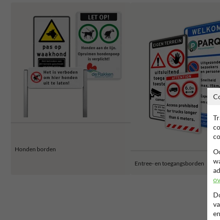
C
Tr
co
co
Honden borden
Oo
wa
Entree- en toegangsborden
ad
ov
Do
va
en