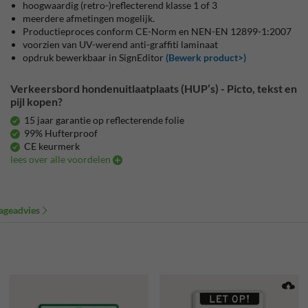
hoogwaardig (retro-)reflecterend klasse 1 of 3
meerdere afmetingen mogelijk.
Productieproces conform CE-Norm en NEN-EN 12899-1:2007
voorzien van UV-werend anti-graffiti laminaat
opdruk bewerkbaar in SignEditor
(Bewerk product>)
Verkeersbord hondenuitlaatplaats (HUP’s) - Picto, tekst en
pijl kopen?
15 jaar garantie op reflecterende folie
99% Hufterproof
CE keurmerk
lees over alle voordelen
ageadvies