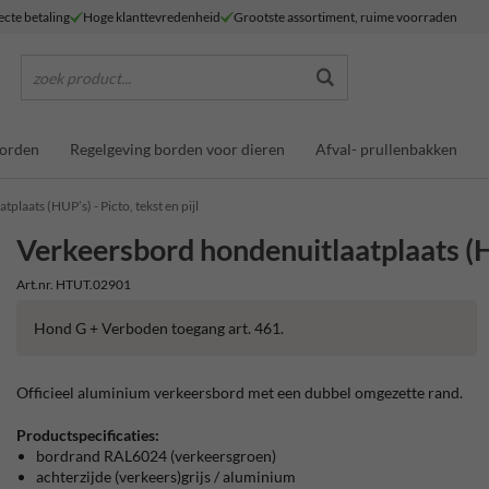
ecte betaling
Hoge klanttevredenheid
Grootste assortiment, ruime voorraden
zoek product...
borden
Regelgeving borden voor dieren
Afval- prullenbakken
laats (HUP’s) - Picto, tekst en pijl
Verkeersbord hondenuitlaatplaats (HUP
Art.nr. HTUT.02901
Hond G + Verboden toegang art. 461.
Officieel aluminium verkeersbord met een dubbel omgezette rand.
Productspecificaties:
bordrand RAL6024 (verkeersgroen)
achterzijde (verkeers)grijs / aluminium