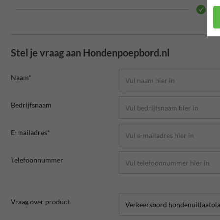
15 
Stel je vraag aan Hondenpoepbord.nl
Naam*
Bedrijfsnaam
E-mailadres*
Telefoonnummer
Vraag over product