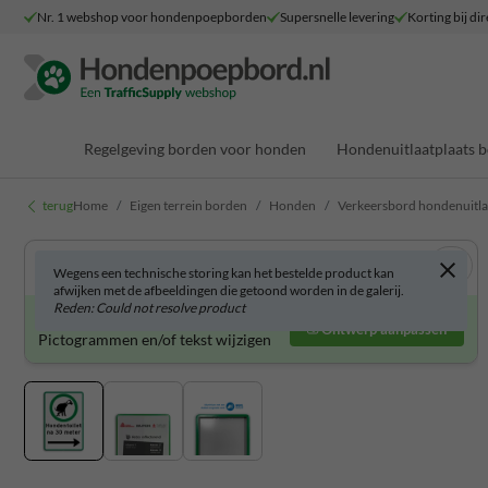
Nr. 1 webshop voor hondenpoepborden
Supersnelle levering
Korting bij dir
Regelgeving borden voor honden
Hondenuitlaatplaats 
terug
Home
Eigen terrein borden
Honden
Verkeersbord hondenuitlaatp
Wegens een technische storing kan het bestelde product kan
afwijken met de afbeeldingen die getoond worden in de galerij.
Reden: Could not resolve product
Verkeersbord zelf aanpassen?
Ontwerp aanpassen
Pictogrammen en/of tekst wijzigen