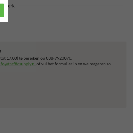
urmerk
p
 tot 17.00) te bereiken op 038-7920070.
nfo@trafficsupply.nl
of vul het formulier in en we reageren zo