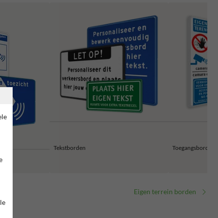
ele
Tekstborden
Toegangsborden 
e
Eigen terrein borden
le