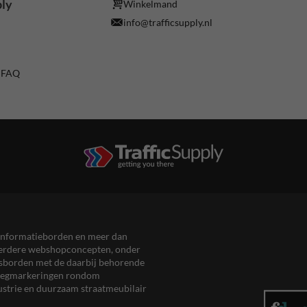
ply
Winkelmand
info@trafficsupply.nl
/ FAQ
en informatieborden en meer dan
meerdere webshopconcepten, onder
eersborden met de daarbij behorende
, wegmarkeringen rondom
ustrie en duurzaam straatmeubilair