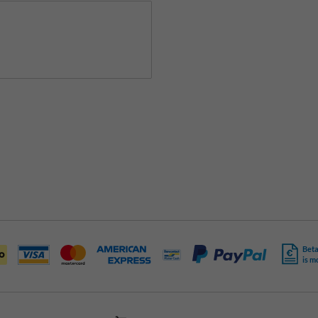
Beta
is m