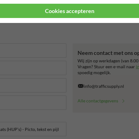
jaar garantie op reflecterende folie
99% Hufterproof
CE ke
Cookies accepteren
Neem contact met ons o
Wij zijn op werkdagen (van 8.00
Vragen? Stuur een e-mail naar
i
spoedig mogelijk.
info@trafficsupply.nl
Alle contactgegevens