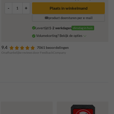
-
+
Plaats in winkelmand
product doorsturen per e-mail
Levertijd:
1-2 werkdagen
dinsdag in huis
Volumekorting? Bekijk de opties
9.4
7061 beoordelingen
Onafhankelijke reviews door FeedbackCompany