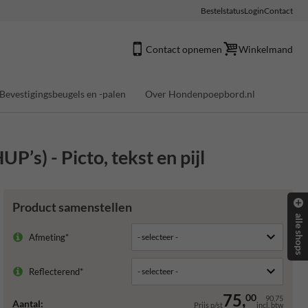
Bestelstatus
Login
Contact
Contact opnemen
Winkelmand
Bevestigingsbeugels en -palen
Over Hondenpoepbord.nl
’s) - Picto, tekst en pijl
Product samenstellen
alle shops
Afmeting*
Reflecterend*
75,
00
90,75
Aantal:
Prijs p/st
incl. btw