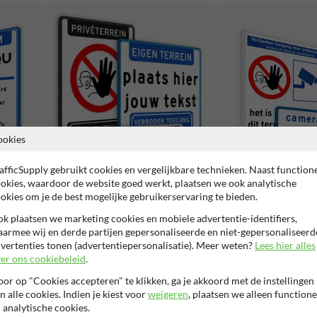
ookies
afficSupply gebruikt cookies en vergelijkbare technieken. Naast function
okies, waardoor de website goed werkt, plaatsen we ook analytische
okies om je de best mogelijke gebruikerservaring te bieden.
Verboden toegang borden
k plaatsen we marketing cookies en mobiele advertentie-identifiers,
armee wij en derde partijen gepersonaliseerde en niet-gepersonaliseerd
Camerabewaking borden
vertenties tonen (advertentiepersonalisatie). Meer weten?
Lees hier alles
er ons cookiebeleid
.
or op "Cookies accepteren" te klikken, ga je akkoord met de instellingen
n alle cookies. Indien je kiest voor
weigeren
, plaatsen we alleen functione
 analytische cookies.