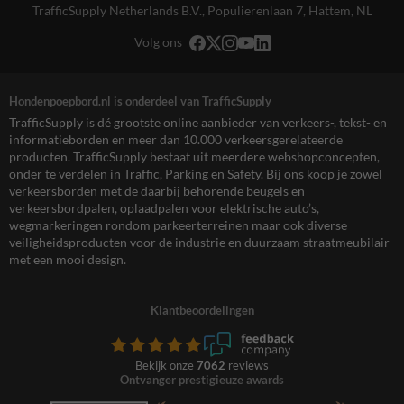
TrafficSupply Netherlands B.V.,
Populierenlaan 7
,
Hattem, NL
Volg ons
Hondenpoepbord.nl is onderdeel van TrafficSupply
TrafficSupply is dé grootste online aanbieder van verkeers-, tekst- en
informatieborden en meer dan 10.000 verkeersgerelateerde
producten. TrafficSupply bestaat uit meerdere webshopconcepten,
onder te verdelen in Traffic, Parking en Safety. Bij ons koop je zowel
verkeersborden met de daarbij behorende beugels en
verkeersbordpalen, oplaadpalen voor elektrische auto’s,
wegmarkeringen rondom parkeerterreinen maar ook diverse
veiligheidsproducten voor de industrie en duurzaam straatmeubilair
met een mooi design.
Klantbeoordelingen
Bekijk onze
7062
reviews
Ontvanger prestigieuze awards