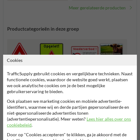
reflecterend
Meer gerelateerde producten
Productcategorieën in deze groep
Cookies
TrafficSupply gebruikt cookies en vergelijkbare technieken. Naast
functionele cookies, waardoor de website goed werkt, plaatsen
we ook analytische cookies om je de best mogelijke
gebruikerservaring te bieden.
Ook plaatsen we marketing cookies en mobiele advertentie-
identifiers, waarmee wij en derde partijen gepersonaliseerde en
Waarschuwingsborden
Informatieborden
niet-gepersonaliseerde advertenties tonen
(advertentiepersonalisatie). Meer weten?
Lees hier alles over ons
cookiebeleid
.
Overige huisdieren
Door op "Cookies accepteren" te klikken, ga je akkoord met de