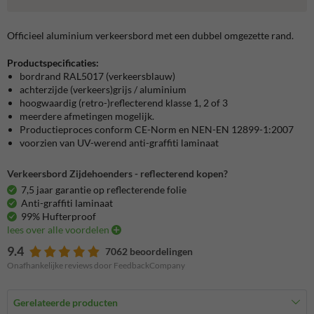
Officieel aluminium verkeersbord met een dubbel omgezette rand.
Productspecificaties:
bordrand RAL5017 (verkeersblauw)
achterzijde (verkeers)grijs / aluminium
hoogwaardig (retro-)reflecterend klasse 1, 2 of 3
meerdere afmetingen mogelijk.
Productieproces conform CE-Norm en NEN-EN 12899-1:2007
voorzien van UV-werend anti-graffiti laminaat
Verkeersbord Zijdehoenders - reflecterend kopen?
7,5 jaar garantie op reflecterende folie
Anti-graffiti laminaat
99% Hufterproof
lees over alle voordelen
9.4
7062 beoordelingen
Onafhankelijke reviews door FeedbackCompany
Gerelateerde producten