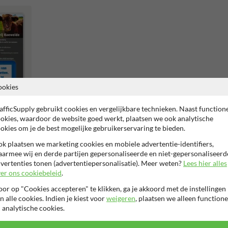
ookies
afficSupply gebruikt cookies en vergelijkbare technieken. Naast function
okies, waardoor de website goed werkt, plaatsen we ook analytische
okies om je de best mogelijke gebruikerservaring te bieden.
k plaatsen we marketing cookies en mobiele advertentie-identifiers,
armee wij en derde partijen gepersonaliseerde en niet-gepersonaliseerd
vertenties tonen (advertentiepersonalisatie). Meer weten?
Lees hier alles
er ons cookiebeleid
.
or op "Cookies accepteren" te klikken, ga je akkoord met de instellingen
n alle cookies. Indien je kiest voor
weigeren
, plaatsen we alleen functione
 analytische cookies.
r garantie op reflecterende folie
Anti-graffiti laminaat
99% H