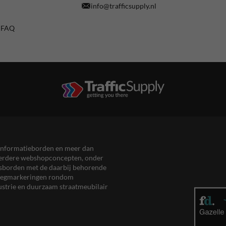
info@trafficsupply.nl
/ FAQ
en informatieborden en meer dan
meerdere webshopconcepten, onder
eersborden met de daarbij behorende
, wegmarkeringen rondom
ustrie en duurzaam straatmeubilair