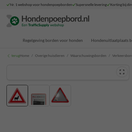
Nr. 1 webshop voor hondenpoepborden
Supersnelle levering
Korting bij dir
Regelgeving borden voor honden
Hondenuitlaatplaats 
terug
Home
Overige huisdieren
Waarschuwingsborden
Verkeersbord