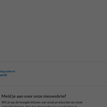
ling achteraf
ogelijk
Meld je aan voor onze nieuwsbrief
Wil je op de hoogte blijven van onze producten en onze
ontwikkelingen. Vul dan hieronder je e-mailadres in.