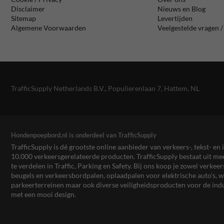
Disclaimer
Nieuws en Blog
Sitemap
Levertijden
Algemene Voorwaarden
Veelgestelde vragen 
TrafficSupply Netherlands B.V.,
Populierenlaan 7
,
Hattem, NL
Hondenpoepbord.nl is onderdeel van TrafficSupply
TrafficSupply is dé grootste online aanbieder van verkeers-, tekst- 
10.000 verkeersgerelateerde producten. TrafficSupply bestaat uit 
te verdelen in Traffic, Parking en Safety. Bij ons koop je zowel verk
beugels en verkeersbordpalen, oplaadpalen voor elektrische auto’s
parkeerterreinen maar ook diverse veiligheidsproducten voor de ind
met een mooi design.