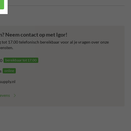
en? Neem contact op met Igor!
 tot 17.00 telefonisch bereikbaar voor al je vragen over onze
ensten.
0
bereikbaar tot 17.00
s
online
supply.nl
gevens