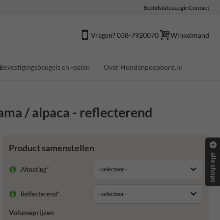
Bestelstatus
Login
Contact
Vragen? 038-7920070
Winkelmand
Bevestigingsbeugels en -palen
Over Hondenpoepbord.nl
ma / alpaca - reflecterend
Product samenstellen
alle shops
Afmeting*
Reflecterend*
Volumeprijzen