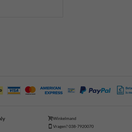
Beta
is m
ply
Winkelmand
Vragen? 038-7920070