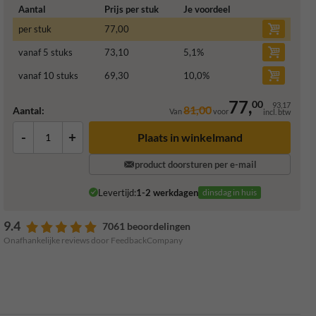
Aantal
Prijs per stuk
Je voordeel
per stuk
77,00
vanaf 5 stuks
73,10
5,1
%
vanaf 10 stuks
69,30
10,0
%
77,
00
93,17
81,00
Aantal:
Van
voor
incl. btw
-
+
Plaats in winkelmand
product doorsturen per e-mail
Levertijd:
1-2 werkdagen
dinsdag in huis
9.4
7061 beoordelingen
Onafhankelijke reviews door FeedbackCompany