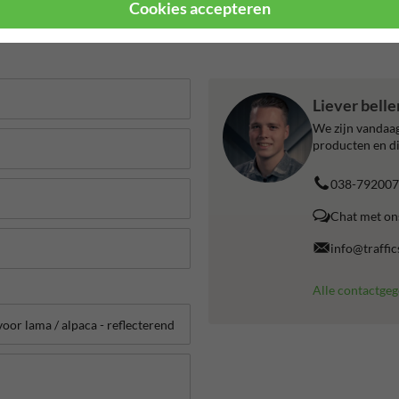
Cookies accepteren
Liever bell
We zijn vandaag
producten en di
038-792007
Chat met on
info@traffic
Alle contactge