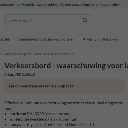
ecte betaling
Hoge klanttevredenheid
Grootste assortiment, ruime voorraden
zoek product...
borden
Regelgeving borden voor dieren
Afval- prullenbakken
 - waarschuwing voor lama / alpaca - reflecterend
Verkeersbord - waarschuwing voor la
Art.nr. VEDD.08210
Let op overstekende lama's / Alpaca's
Officieel aluminium waarschuwingsbord met een dubbel omgezette
rand.
bordrand RAL3020 (verkeersrood)
achterzijde (verkeers)grijs / aluminium
hoogwaardig (retro-)reflecterend klasse 3, 2 of 1