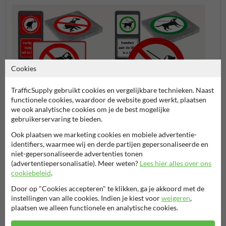
Cookies
TrafficSupply gebruikt cookies en vergelijkbare technieken. Naast
functionele cookies, waardoor de website goed werkt, plaatsen
we ook analytische cookies om je de best mogelijke
Hondenpoep
Honden aan de lijn
gebruikerservaring te bieden.
Ook plaatsen we marketing cookies en mobiele advertentie-
identifiers, waarmee wij en derde partijen gepersonaliseerde en
Verbodsborden
niet-gepersonaliseerde advertenties tonen
(advertentiepersonalisatie). Meer weten?
Lees hier alles over ons
cookiebeleid
.
Door op "Cookies accepteren" te klikken, ga je akkoord met de
Stel je vraag aan Hondenpoepbord.nl
instellingen van alle cookies. Indien je kiest voor
weigeren
,
Naam*
plaatsen we alleen functionele en analytische cookies.