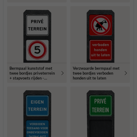
Bermpaal kunststof met
Verzwaarde bermpaal met
twee bordjes priveterrein
twee bordjes verboden
+ stapvoets rijden -
honden uit te laten
reflecterend