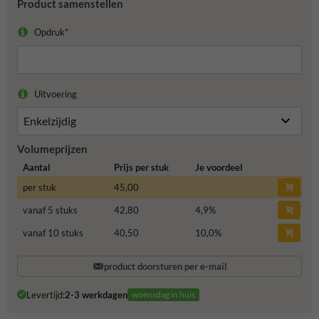
Product samenstellen
Opdruk*
Uitvoering
Volumeprijzen
Aantal
Prijs per stuk
Je voordeel
per stuk
45,00
vanaf 5 stuks
42,80
4,9
%
vanaf 10 stuks
40,50
10,0
%
product doorsturen per e-mail
Levertijd:
2-3 werkdagen
woensdag in huis