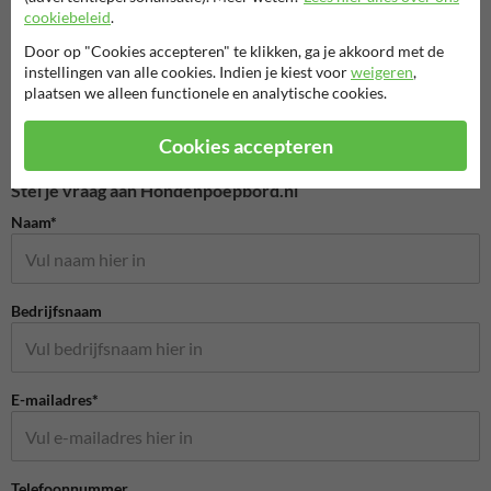
informatiebordjes
cookiebeleid
.
Entree- en toegangsborden
Door op "Cookies accepteren" te klikken, ga je akkoord met de
instellingen van alle cookies. Indien je kiest voor
weigeren
,
Eigen terrein borden
plaatsen we alleen functionele en analytische cookies.
Cookies accepteren
Stel je vraag aan Hondenpoepbord.nl
Naam*
Bedrijfsnaam
E-mailadres*
Telefoonnummer