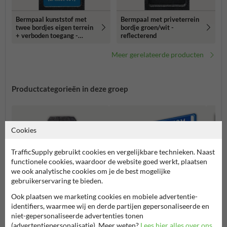
Bermpaal kunststof met
Bermpaal met priveterrein
twee bordjes eigen terrein
bordje groen/wit -
+ verboden toegang -
reflecterend
reflecterend
Meer gerelateerde producten
Productcategorieën in deze groep
Cookies
TrafficSupply gebruikt cookies en vergelijkbare technieken. Naast
functionele cookies, waardoor de website goed werkt, plaatsen
we ook analytische cookies om je de best mogelijke
gebruikerservaring te bieden.
Ook plaatsen we marketing cookies en mobiele advertentie-
identifiers, waarmee wij en derde partijen gepersonaliseerde en
niet-gepersonaliseerde advertenties tonen
Bermpalen met
(advertentiepersonalisatie). Meer weten?
Lees hier alles over ons
Verbo