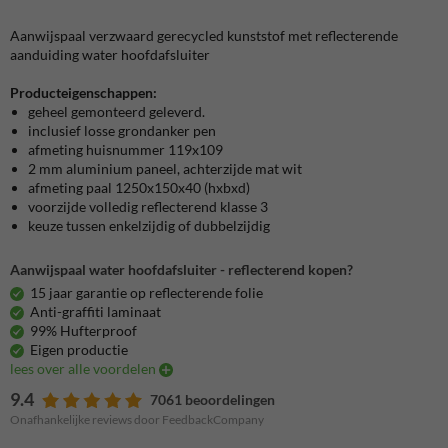
Aanwijspaal verzwaard gerecycled kunststof met reflecterende
aanduiding water hoofdafsluiter
Producteigenschappen:
geheel gemonteerd geleverd.
inclusief losse grondanker pen
afmeting huisnummer 119x109
2 mm aluminium paneel, achterzijde mat wit
afmeting paal 1250x150x40 (hxbxd)
voorzijde volledig reflecterend klasse 3
keuze tussen enkelzijdig of dubbelzijdig
Aanwijspaal water hoofdafsluiter - reflecterend kopen?
15 jaar garantie op reflecterende folie
Anti-graffiti laminaat
99% Hufterproof
Eigen productie
lees over alle voordelen
9.4
7061 beoordelingen
Onafhankelijke reviews door FeedbackCompany