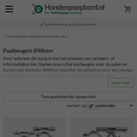
Snelle levering, ook bij maatwerk!
Bevestigingsmiddelen verkeersborden
Paalbeugels Ø48mm
Voor iedereen die bezig is met het plaatsen van verkeers- of
informatieborden, bieden onze scharnierbeugels voor op palen en
buizen met diameter Ø48mm diameter dé oplossing voor een stevige
bevestiging van jouw verkeersbord of informatiebord. Deze
beugelsets, bestaande uit twee duurzame aluminium
Lees meer
scharnierbeugels en robuuste verzinkt stalen klemplaten, is specifiek
ontworpen voor een solide montage van verkeersborden met een
Toon gerelateerde categorieën
dubbel omgezette rand. Naast de standaard verkeersbordbeugel set
48mm hebben we ook een anti-diefstal variant, dubbelzijdige variant
sorteer op:
en een 360 graden draaibare uitvoering.