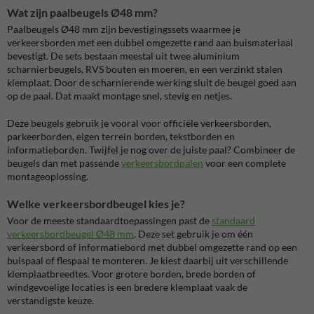
Wat zijn paalbeugels Ø48 mm?
Paalbeugels Ø48 mm zijn bevestigingssets waarmee je
verkeersborden met een dubbel omgezette rand aan buismateriaal
bevestigt. De sets bestaan meestal uit twee aluminium
scharnierbeugels, RVS bouten en moeren, en een verzinkt stalen
klemplaat. Door de scharnierende werking sluit de beugel goed aan
op de paal. Dat maakt montage snel, stevig en netjes.
Deze beugels gebruik je vooral voor officiële verkeersborden,
parkeerborden, eigen terrein borden, tekstborden en
informatieborden. Twijfel je nog over de juiste paal? Combineer de
beugels dan met passende
verkeersbordpalen
voor een complete
montageoplossing.
Welke verkeersbordbeugel kies je?
Voor de meeste standaardtoepassingen past de
standaard
verkeersbordbeugel Ø48 mm
. Deze set gebruik je om één
verkeersbord of informatiebord met dubbel omgezette rand op een
buispaal of flespaal te monteren. Je kiest daarbij uit verschillende
klemplaatbreedtes. Voor grotere borden, brede borden of
windgevoelige locaties is een bredere klemplaat vaak de
verstandigste keuze.