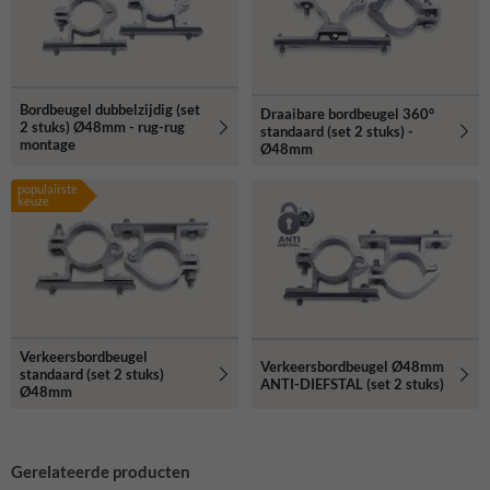
Bordbeugel dubbelzijdig (set
Draaibare bordbeugel 360°
2 stuks) Ø48mm - rug-rug
standaard (set 2 stuks) -
montage
Ø48mm
populairste
keuze
Verkeersbordbeugel
Verkeersbordbeugel Ø48mm
standaard (set 2 stuks)
ANTI-DIEFSTAL (set 2 stuks)
Ø48mm
Gerelateerde producten