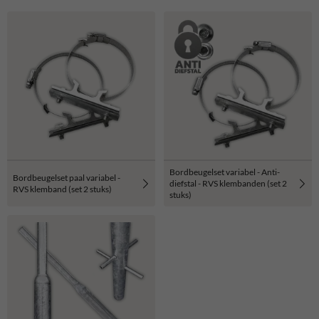
Bordbeugelset variabel - Anti-
Bordbeugelset paal variabel -
diefstal - RVS klembanden (set 2
RVS klemband (set 2 stuks)
stuks)