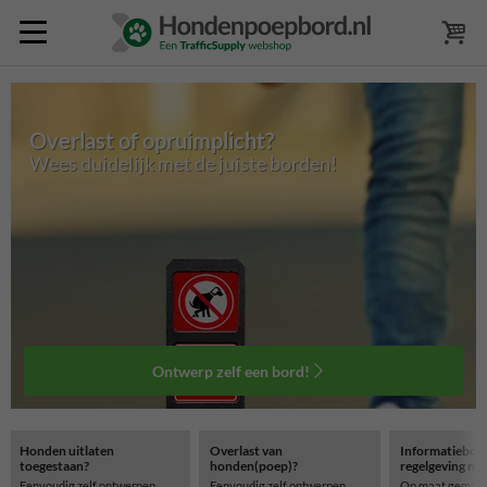
Overlast of opruimplicht?
Wees duidelijk met de juiste borden!
Ontwerp zelf een bord!
Honden uitlaten
Overlast van
Informatiebor
toegestaan?
honden(poep)?
regelgeving no
Eenvoudig zelf ontwerpen
Eenvoudig zelf ontwerpen
Op maat gemaa