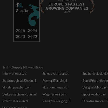
TrafficSupply NL webshops
Informatiebord.nl
Scheepvaartbord.nl
SnelheidsdisplayK
StraatmeubilairKopen.nl
RookvrijTerrein.nl
BuurtPreventiebor
Hondenpoepbord.nl
Huisnummerpaal.nl
Veiligheidsbord.nl
VerkeersspiegelKopen.nl
Wegmarkering.nl
Spoorwegbord.nl
Afzetmaterialen.nl
Aanrijdbeveiliging.nl
Straatnaambord.n
Stoeptegelprint.nl