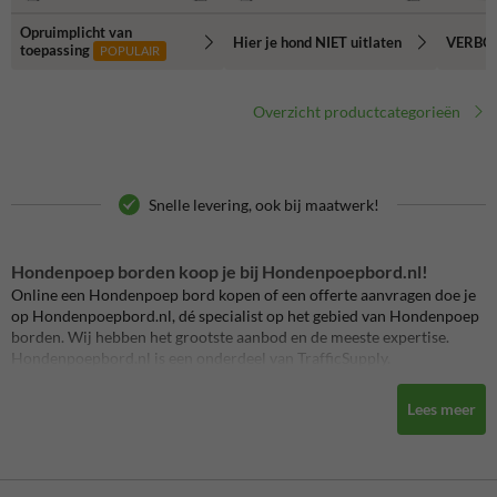
Opruimplicht van
Hier je hond NIET uitlaten
VERBOD
toepassing
POPULAIR
Overzicht productcategorieën
Snelle levering, ook bij maatwerk!
Hondenpoep borden koop je bij Hondenpoepbord.nl!
Online een Hondenpoep bord kopen of een offerte aanvragen doe je
op Hondenpoepbord.nl, dé specialist op het gebied van Hondenpoep
borden. Wij hebben het grootste aanbod en de meeste expertise.
Hondenpoepbord.nl is een onderdeel van TrafficSupply.
Producten nodig voor de inrichting van -bijvoorbeeld- jouw eigen
Lees meer
terrein, priveterrein of uitlaatplaats? Dan ben je bij
hondenpoepbord.nl aan het juiste adres! Wij produceren, leveren
en
plaatsen
allerlei soorten standaard EN maatwerk borden zoals o.a.
regelgevingborden voor dieren, honden uitlaatplaatsborden,