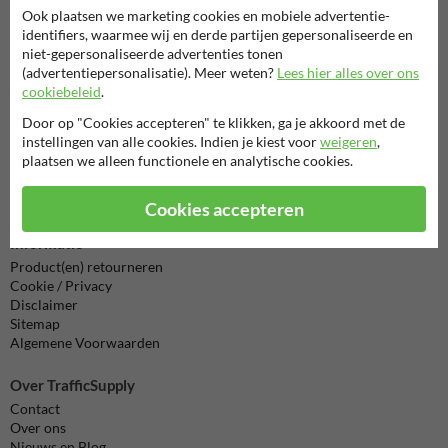
Ook plaatsen we marketing cookies en mobiele advertentie-
identifiers, waarmee wij en derde partijen gepersonaliseerde en
038-7920070
bereikbaar tot 17.00
niet-gepersonaliseerde advertenties tonen
(advertentiepersonalisatie). Meer weten?
Lees hier alles over ons
Chat met ons
online
cookiebeleid
.
info@trafficsupply.nl
Door op "Cookies accepteren" te klikken, ga je akkoord met de
instellingen van alle cookies. Indien je kiest voor
weigeren
,
plaatsen we alleen functionele en analytische cookies.
Alle contactgegevens
Cookies accepteren
Informatie
Product(en) retourneren
Cookie / Privacy
Disclaimer
Sitemap
Algemene Voorwaarden
Over TrafficSupply
Contact
Over ons
Nieuws en Blog