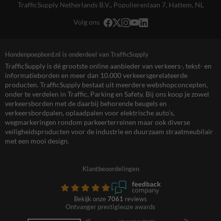
TrafficSupply Netherlands B.V.,
Populierenlaan 7
,
Hattem, NL
Volg ons
Hondenpoepbord.nl is onderdeel van TrafficSupply
TrafficSupply is dé grootste online aanbieder van verkeers-, tekst- en
informatieborden en meer dan 10.000 verkeersgerelateerde
producten. TrafficSupply bestaat uit meerdere webshopconcepten,
onder te verdelen in Traffic, Parking en Safety. Bij ons koop je zowel
verkeersborden met de daarbij behorende beugels en
verkeersbordpalen, oplaadpalen voor elektrische auto’s,
wegmarkeringen rondom parkeerterreinen maar ook diverse
veiligheidsproducten voor de industrie en duurzaam straatmeubilair
met een mooi design.
Klantbeoordelingen
Bekijk onze
7061
reviews
Ontvanger prestigieuze awards