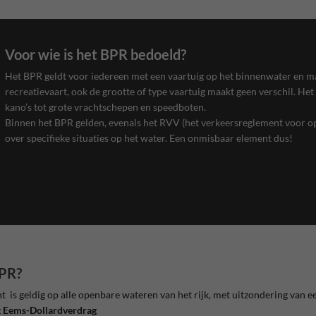
Voor wie is het BPR bedoeld?
Het BPR geldt voor iedereen met een vaartuig op het binnenwater en ma
recreatievaart, ook de grootte of type vaartuig maakt geen verschil. Het
kano’s tot grote vrachtschepen en speedboten.
Binnen het BPR gelden, evenals het RVV (het verkeersreglement voor o
over specifieke situaties op het water. Een onmisbaar element dus!
BPR?
 is geldig op alle openbare wateren van het rijk, met uitzondering van e
t Eems-Dollardverdrag