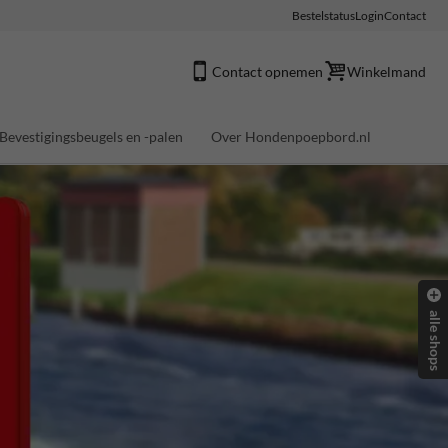
Bestelstatus
Login
Contact
Contact opnemen
Winkelmand
Bevestigingsbeugels en -palen
Over Hondenpoepbord.nl
alle shops