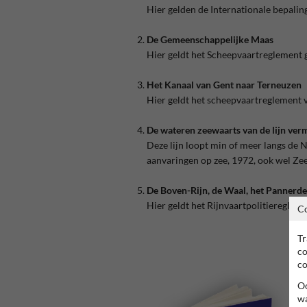
Hier gelden de Internationale bepali
De Gemeenschappelijke Maas
Hier geldt het Scheepvaartreglement
Het Kanaal van Gent naar Terneuzen
Hier geldt het scheepvaartreglement 
De wateren zeewaarts van de lijn verme
Deze lijn loopt min of meer langs de
aanvaringen op zee, 1972, ook wel Z
De Boven-Rijn, de Waal, het Pannerde
Hier geldt het Rijnvaartpolitieregleme
C
Tr
co
co
Oo
wa