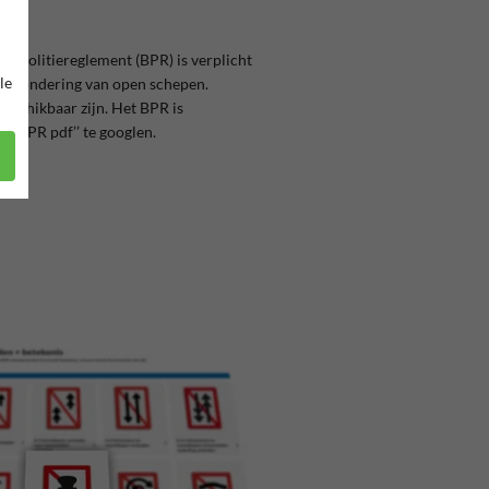
artpolitiereglement (BPR) is verplicht
le
 uitzondering van open schepen.
beschikbaar zijn. Het BPR is
r ‘’BPR pdf’’ te googlen.