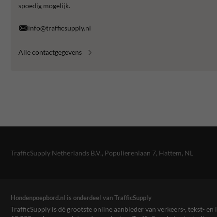
spoedig mogelijk.
info@trafficsupply.nl
Alle contactgegevens
TrafficSupply Netherlands B.V.,
Populierenlaan 7
,
Hattem, NL
Hondenpoepbord.nl is onderdeel van TrafficSupply
TrafficSupply is dé grootste online aanbieder van verkeers-, tekst- 