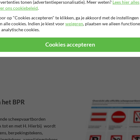
Moet je het BPR aan boord hebben?
vertenties tonen (advertentiepersonalisatie). Meer weten?
Lees hier alles
er ons cookiebeleid
.
Elk schip dat vaart binnen het werkingsgebied van het Binnenva
or op "Cookies accepteren" te klikken, ga je akkoord met de instellingen
n alle cookies. Indien je kiest voor
weigeren
, plaatsen we alleen functione
een actuele versie van het reglement aan boord te hebben, met
 analytische cookies.
Dit exemplaar kan zowel in gedrukte vorm als in digitale vorm 
gemakkelijke in digitale vorm beschikbaar via gratis apps of doo
Cookies accepteren
n het BPR
ende scheepvaartborden
A tot en met H. Hierbij wordt
ens, berpekingstekens,
ingstekens, aanwijzingstekens