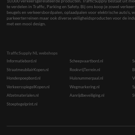
10.000 verkeersgerelateerde producten. TrafficSupply bestaat uit 
te verdelen in Traffic, Parking en Safety. Bij ons koop je zowel verk
beugels en verkeersbordpalen, oplaadpalen voor elektrische auto’s
parkeerterreinen maar ook diverse veiligheidsproducten voor de ind
met een mooi design.
TrafficSupply NL webshops
Informatiebord.nl
Scheepvaartbord.nl
S
StraatmeubilairKopen.nl
RookvrijTerrein.nl
B
Hondenpoepbord.nl
Huisnummerpaal.nl
V
VerkeersspiegelKopen.nl
Wegmarkering.nl
S
Afzetmaterialen.nl
Aanrijdbeveiliging.nl
S
Stoeptegelprint.nl