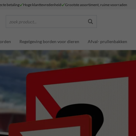
ecte betaling
Hoge klanttevredenheid
Grootste assortiment, ruime voorraden
zoek product...
borden
Regelgeving borden voor dieren
Afval- prullenbakken