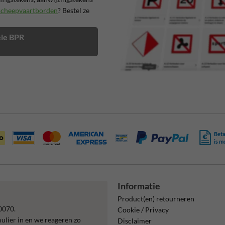
scheepvaartborden
? Bestel ze
iële BPR
Beta
is m
Informatie
Product(en) retourneren
0070.
Cookie / Privacy
mulier in en we reageren zo
Disclaimer