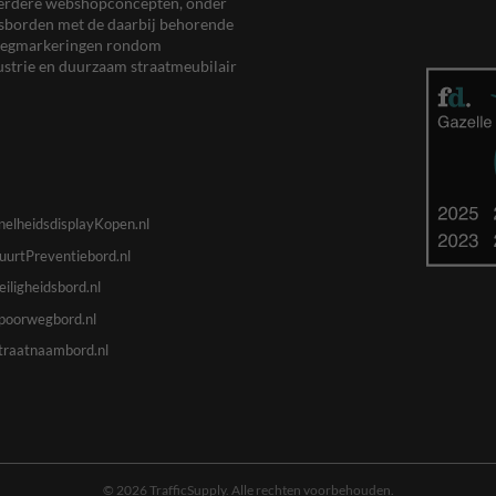
meerdere webshopconcepten, onder
eersborden met de daarbij behorende
, wegmarkeringen rondom
ustrie en duurzaam straatmeubilair
nelheidsdisplayKopen.nl
uurtPreventiebord.nl
eiligheidsbord.nl
poorwegbord.nl
traatnaambord.nl
© 2026 TrafficSupply. Alle rechten voorbehouden.