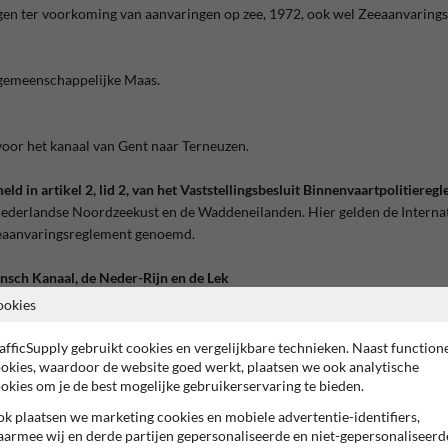
ngen ter voorkoming van aanvaringen op zee, 1972, ook wel Zeeaanvarin
 gemeenschappelijke Maas.
voor het kanaal van Gent naar Terneuzen.
ld in artikel 2, lid 2, van het Vaststellingsbesluit Binnenvaartpolitiereg
 Nederlandse Noordzeekust en de Waddeneilanden. Hier gelden de Interna
eeaanvaringsreglement genoemd.
nsch Kanaal, de Neder-Rijn en de Lek
nt.
ookies
afficSupply gebruikt cookies en vergelijkbare technieken. Naast function
okies, waardoor de website goed werkt, plaatsen we ook analytische
okies om je de best mogelijke gebruikerservaring te bieden.
k plaatsen we marketing cookies en mobiele advertentie-identifiers,
armee wij en derde partijen gepersonaliseerde en niet-gepersonaliseerd