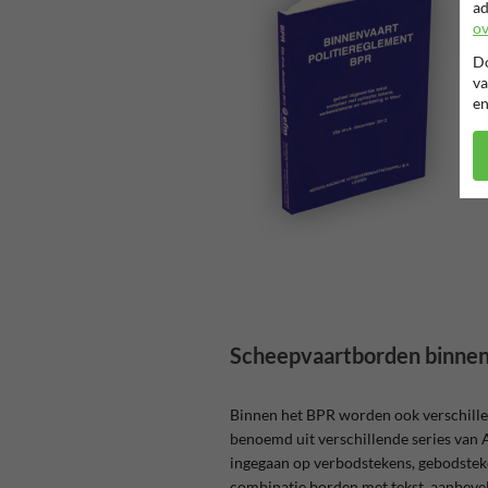
ad
ov
Do
va
en
Scheepvaartborden binne
Binnen het BPR worden ook verschill
benoemd uit verschillende series van 
ingegaan op verbodstekens, gebodstek
combinatie borden met tekst, aanbevel