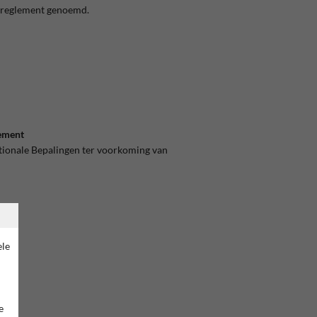
gsreglement genoemd.
lement
tionale Bepalingen ter voorkoming van
ele
e