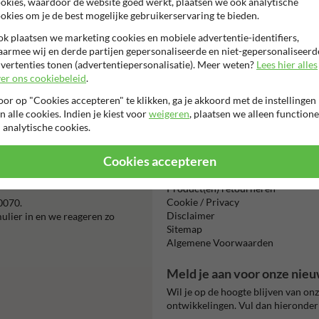
okies, waardoor de website goed werkt, plaatsen we ook analytische
okies om je de best mogelijke gebruikerservaring te bieden.
k plaatsen we marketing cookies en mobiele advertentie-identifiers,
armee wij en derde partijen gepersonaliseerde en niet-gepersonaliseerd
vertenties tonen (advertentiepersonalisatie). Meer weten?
Lees hier alles
er ons cookiebeleid
.
Beta
or op "Cookies accepteren" te klikken, ga je akkoord met de instellingen
is m
n alle cookies. Indien je kiest voor
weigeren
, plaatsen we alleen functione
 analytische cookies.
Cookies accepteren
Informatie
Product(en) retourneren
Cookie / Privacy
0070.
Disclaimer
mulier in en we reageren zo
Sitemap
Algemene Voorwaarden
Meld je aan voor onze nieu
Wil je op de hoogte blijven van on
ontwikkelingen. Vul dan hieronder 