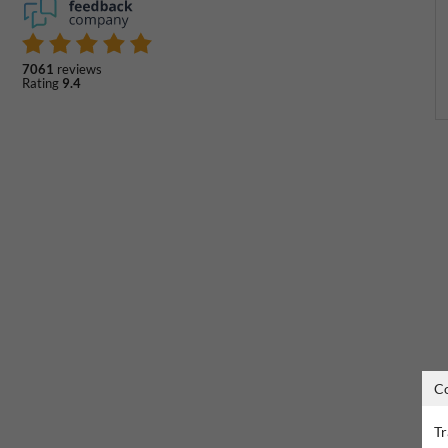
7061
reviews
Rating
9.4
C
Tr