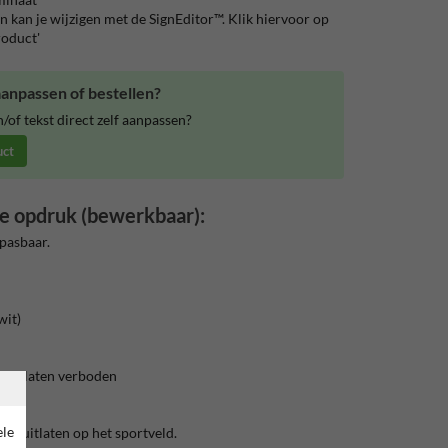
 kan je wijzigen met de SignEditor™. Klik hiervoor op
roduct'
anpassen of bestellen?
of tekst direct zelf aanpassen?
uct
e opdruk (bewerkbaar):
pasbaar.
wit)
 uitlaten verboden
ele
n uitlaten op het sportveld.