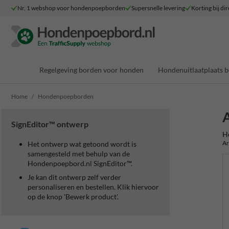
Nr. 1 webshop voor hondenpoepborden
Supersnelle levering
Korting bij dir
Regelgeving borden voor honden
Hondenuitlaatplaats 
Home
Hondenpoepborden
A
SignEditor™ ontwerp
H
Ar
Het ontwerp wat getoond wordt is
samengesteld met behulp van de
Hondenpoepbord.nl SignEditor™.
Je kan dit ontwerp zelf verder
personaliseren en bestellen. Klik hiervoor
op de knop 'Bewerk product'.