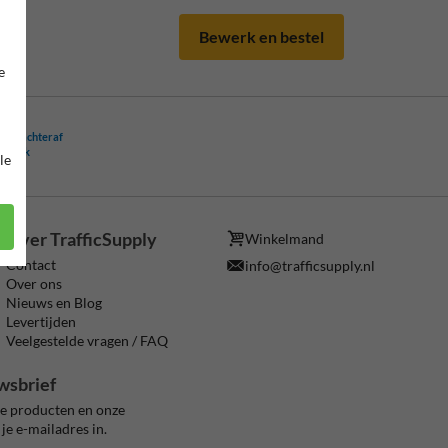
Bewerk en bestel
e
ling achteraf
ogelijk
le
Over TrafficSupply
Winkelmand
Contact
info@trafficsupply.nl
Over ons
Nieuws en Blog
Levertijden
Veelgestelde vragen / FAQ
wsbrief
ze producten en onze
je e-mailadres in.