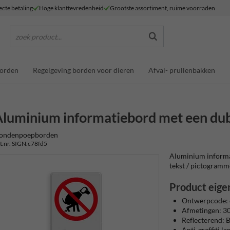
ecte betaling
Hoge klanttevredenheid
Grootste assortiment, ruime voorraden
zoek product...
borden
Regelgeving borden voor dieren
Afval- prullenbakken
luminium informatiebord met een du
ondenpoepborden
t.nr. SIGN.c78fd5
Aluminium informa
tekst / pictogrammen
Product eige
Ontwerpcode: 
Afmetingen: 
Reflecterend: Ba
Anti-graffiti l