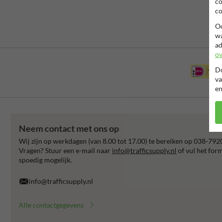
co
co
Oo
wa
ad
ov
Do
va
en
Neem contact met ons op
Wij zijn op werkdagen (van 8.00 tot 17.00) te bereiken op 038-792
Vragen? Stuur een e-mail naar
info@trafficsupply.nl
of vul het for
spoedig mogelijk.
info@trafficsupply.nl
Alle contactgegevens