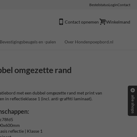
Bestelstatus
Login
Contact
Contact opnemen
Winkelmand
Bevestigingsbeugels en -palen
Over Hondenpoepbord.nl
bbel omgezette rand
tiebord met een dubbel omgezette rand met print van
alle shops
 in reflectieklasse 1 (incl. anti-graffiti laminaat).
nschappen:
c78fd5
300x600mm
sis reflectie | Klasse 1
aminaat