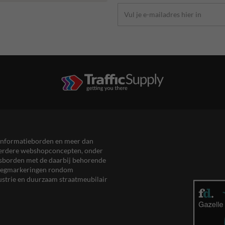
en informatieborden en meer dan
meerdere webshopconcepten, onder
eersborden met de daarbij behorende
, wegmarkeringen rondom
ustrie en duurzaam straatmeubilair