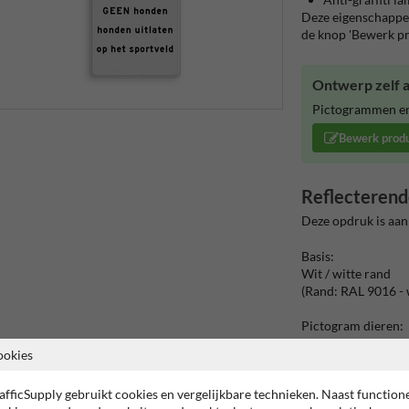
Deze eigenschappen
de knop 'Bewerk p
Ontwerp zelf a
Pictogrammen en/
Bewerk prod
Reflecterend
Deze opdruk is aan
Basis:
Wit / witte rand
(Rand: RAL 9016 - 
Pictogram dieren:
Pictogram: Honden
ookies
Tekstvlak:
afficSupply gebruikt cookies en vergelijkbare technieken. Naast function
GEEN honden honde