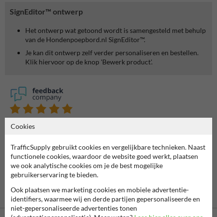
SignEditor™ ontwerp
Het ontwerp wat getoond wordt is samengesteld met behulp
van de Hondenpoepbord.nl SignEditor™.
Je kan dit ontwerp zelf verder personaliseren en bestellen.
Klik hiervoor op de knop 'Bewerk product'.
7061
reviews
Cookies
Rating
9.4
TrafficSupply gebruikt cookies en vergelijkbare technieken. Naast
functionele cookies, waardoor de website goed werkt, plaatsen
we ook analytische cookies om je de best mogelijke
gebruikerservaring te bieden.
Ook plaatsen we marketing cookies en mobiele advertentie-
identifiers, waarmee wij en derde partijen gepersonaliseerde en
niet-gepersonaliseerde advertenties tonen