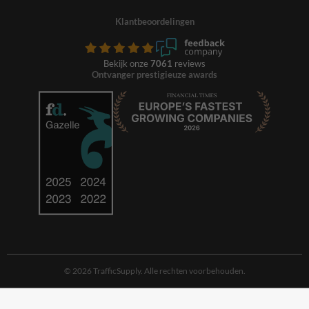
Klantbeoordelingen
Bekijk onze
7061
reviews
Ontvanger prestigieuze awards
© 2026 TrafficSupply. Alle rechten voorbehouden.