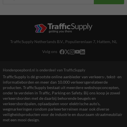
TrafficSupply Netherlands B.V.,
Populierenlaan 7
,
Hattem, NL
Volg ons
Hondenpoepbord.nl is onderdeel van TrafficSupply
TrafficSupply is dé grootste online aanbieder van verkeers-, tekst- en
informatieborden en meer dan 10.000 verkeersgerelateerde
producten. TrafficSupply bestaat uit meerdere webshopconcepten,
onder te verdelen in Traffic, Parking en Safety. Bij ons koop je zowel
verkeersborden met de daarbij behorende beugels en
verkeersbordpalen, oplaadpalen voor elektrische auto’s,
wegmarkeringen rondom parkeerterreinen maar ook diverse
veiligheidsproducten voor de industrie en duurzaam straatmeubilair
met een mooi design.