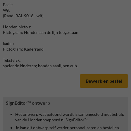
Basis:
Wit
(Rand: RAL 9016 - wit)
Honden picto's:
Pictogram: Honden aan de lijn toegestaan
kader:
Pictogram: Kaderrand
Tekstvlak:
spelende kinderen; honden aanlijnen aub.
Bewerk en bestel
SignEditor™ ontwerp
Het ontwerp wat getoond wordt is samengesteld met behulp
van de Hondenpoepbord.nl SignEditor™.
Je kan dit ontwerp zelf verder personaliseren en bestellen.