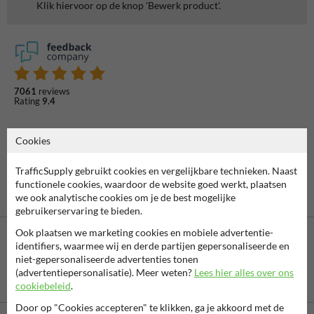
Klik hiervoor op de knop 'Bewerk product'.
7061
reviews
Rating
9.4
Cookies
TrafficSupply gebruikt cookies en vergelijkbare technieken. Naast
functionele cookies, waardoor de website goed werkt, plaatsen
we ook analytische cookies om je de best mogelijke
gebruikerservaring te bieden.
Ook plaatsen we marketing cookies en mobiele advertentie-
identifiers, waarmee wij en derde partijen gepersonaliseerde en
niet-gepersonaliseerde advertenties tonen
(advertentiepersonalisatie). Meer weten?
Lees hier alles over ons
Betaling achteraf
cookiebeleid
.
is mogelijk
Door op "Cookies accepteren" te klikken, ga je akkoord met de