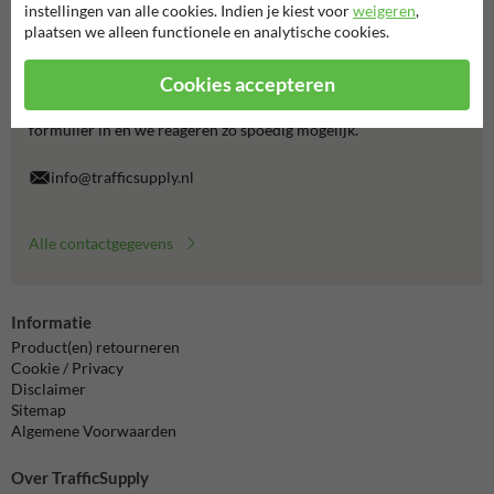
instellingen van alle cookies. Indien je kiest voor
weigeren
,
plaatsen we alleen functionele en analytische cookies.
Neem contact met ons op
Wij zijn op werkdagen (van 8.00 tot 17.00) te bereiken op 038-
Cookies accepteren
7920070.
Vragen? Stuur een e-mail naar
info@trafficsupply.nl
of vul het
formulier in en we reageren zo spoedig mogelijk.
info@trafficsupply.nl
Alle contactgegevens
Informatie
Product(en) retourneren
Cookie / Privacy
Disclaimer
Sitemap
Algemene Voorwaarden
Over TrafficSupply