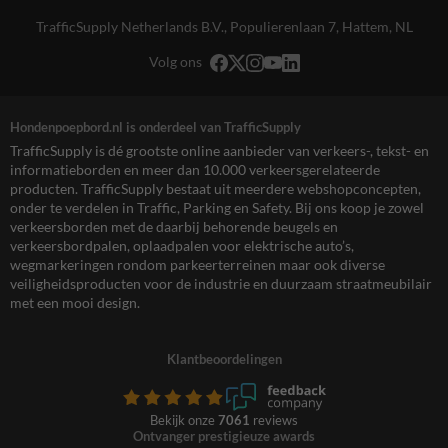
TrafficSupply Netherlands B.V.,
Populierenlaan 7
,
Hattem, NL
Volg ons
Hondenpoepbord.nl is onderdeel van TrafficSupply
TrafficSupply is dé grootste online aanbieder van verkeers-, tekst- en
informatieborden en meer dan 10.000 verkeersgerelateerde
producten. TrafficSupply bestaat uit meerdere webshopconcepten,
onder te verdelen in Traffic, Parking en Safety. Bij ons koop je zowel
verkeersborden met de daarbij behorende beugels en
verkeersbordpalen, oplaadpalen voor elektrische auto’s,
wegmarkeringen rondom parkeerterreinen maar ook diverse
veiligheidsproducten voor de industrie en duurzaam straatmeubilair
met een mooi design.
Klantbeoordelingen
Bekijk onze
7061
reviews
Ontvanger prestigieuze awards