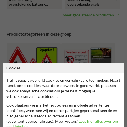
overstekende katten -
overstekende egels
reflecterend
Meer gerelateerde producten
Productcategorieën in deze groep
Cookies
TrafficSupply gebruikt cookies en vergelijkbare technieken. Naast
functionele cookies, waardoor de website goed werkt, plaatsen
we ook analytische cookies om je de best mogelijke
gebruikerservaring te bieden.
Ook plaatsen we marketing cookies en mobiele advertentie-
Waarschuwingsborden
Informatieborden
identifiers, waarmee wij en derde partijen gepersonaliseerde en
niet-gepersonaliseerde advertenties tonen
(advertentiepersonalisatie). Meer weten?
Lees hier alles over ons
Overige huisdieren
cookiebeleid
.