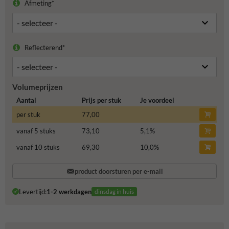
Afmeting*
Reflecterend*
Volumeprijzen
Aantal
Prijs per stuk
Je voordeel
per stuk
77,00
vanaf 5 stuks
73,10
5,1
%
vanaf 10 stuks
69,30
10,0
%
product doorsturen per e-mail
Levertijd:
1-2 werkdagen
dinsdag in huis