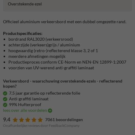
Overstekende ezel
Officieel aluminium verkeersbord met een dubbel omgezette rand.
Productspecificaties:
bordrand RAL3020 (verkeersrood)
achterzijde (verkeers)grijs / aluminium
hoogwaardig (retro-)reflecterend klasse 3, 2 of 1
meerdere afmetingen mogelijk
Productieproces conform CE-Norm en NEN-EN 12899-1:2007
voorzien van UV-werend anti-graffiti laminaat
Verkeersbord - waarschuwing overstekende ezels - reflecterend
kopen?
7,5 jaar garantie op reflecterende folie
Anti-graffiti laminaat
99% Hufterproof
lees over alle voordelen
9.4
7061 beoordelingen
Onafhankelijke reviews door FeedbackCompany