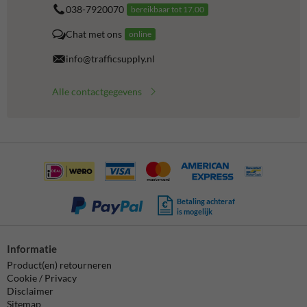
038-7920070
bereikbaar tot 17.00
Chat met ons
online
info@trafficsupply.nl
Alle contactgegevens
Betaling achteraf
is mogelijk
Informatie
Product(en) retourneren
Cookie / Privacy
Disclaimer
Sitemap