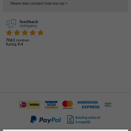
Neem dan contact met ons op >
7061
reviews
Rating
9.4
Betaling achteraf
is mogelijk