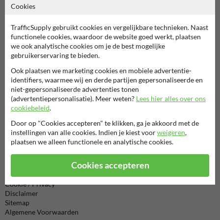
Cookies
Neem contact op met onze productspecialist Igor!
TrafficSupply gebruikt cookies en vergelijkbare technieken. Naast
We zijn vandaag tot 17.00 telefonisch bereikbaar voor
functionele cookies, waardoor de website goed werkt, plaatsen
al je vragen over onze producten en diensten.
we ook analytische cookies om je de best mogelijke
gebruikerservaring te bieden.
038-7920070
bereikbaar tot 17.00
Ook plaatsen we marketing cookies en mobiele advertentie-
identifiers, waarmee wij en derde partijen gepersonaliseerde en
Chat met ons
online
niet-gepersonaliseerde advertenties tonen
(advertentiepersonalisatie). Meer weten?
Lees hier alles over ons
info@trafficsupply.nl
cookiebeleid
.
Door op "Cookies accepteren" te klikken, ga je akkoord met de
Alle contactgegevens
instellingen van alle cookies. Indien je kiest voor
weigeren
,
plaatsen we alleen functionele en analytische cookies.
Informatie
Cookies accepteren
Product(en) retourneren
Cookie / Privacy
Disclaimer
Sitemap
Algemene Voorwaarden