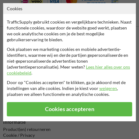
Cookies
Betaling achteraf
is mogelijk
TrafficSupply gebruikt cookies en vergelijkbare technieken. Naast
functionele cookies, waardoor de website goed werkt, plaatsen
we ook analytische cookies om je de best mogelijke
gebruikerservaring te bieden.
Neem contact met ons op
Ook plaatsen we marketing cookies en mobiele advertentie-
Wij zijn op werkdagen (van 8.00 tot 17.00) te bereiken op 038-
identifiers, waarmee wij en derde partijen gepersonaliseerde en
7920070.
niet-gepersonaliseerde advertenties tonen
Vragen? Stuur een e-mail naar
info@trafficsupply.nl
of vul het
(advertentiepersonalisatie). Meer weten?
Lees hier alles over ons
formulier in en we reageren zo spoedig mogelijk.
cookiebeleid
.
info@trafficsupply.nl
Door op "Cookies accepteren" te klikken, ga je akkoord met de
instellingen van alle cookies. Indien je kiest voor
weigeren
,
plaatsen we alleen functionele en analytische cookies.
Alle contactgegevens
Cookies accepteren
Informatie
Product(en) retourneren
Cookie / Privacy