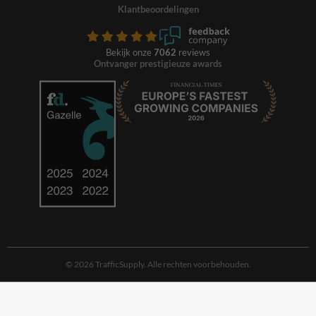
Klantbeoordelingen
Bekijk onze
7062
reviews
Ontvanger prestigieuze awards
© 2026 TrafficSupply. Alle rechten voorbehouden.